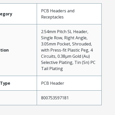
PCB Headers and
tegory
Receptacles
2.54mm Pitch SL Header,
Single Row, Right Angle,
3.05mm Pocket, Shrouded,
tion
with Press-fit Plastic Peg, 4
Circuits, 0.38µm Gold (Au)
Selective Plating, Tin (Sn) PC
Tail Plating
Type
PCB Header
800753597181