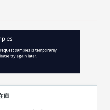
mples
o request samples is temporarily
lease try again later.
在庫