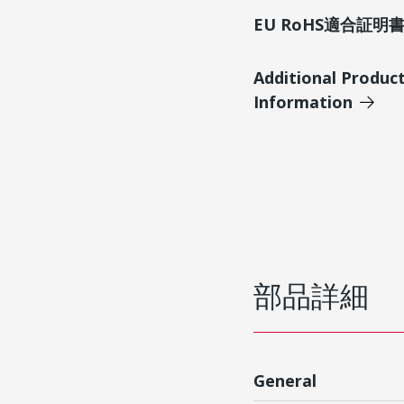
EU RoHS適合証
Additional Produc
Information
部品詳細
General