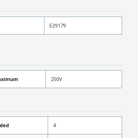
E29179
aximum
250V
aded
4