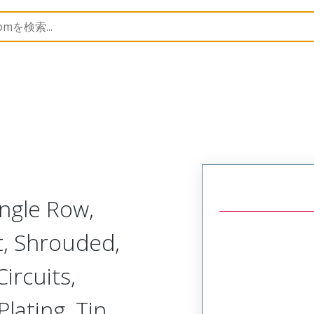
B Headers and Receptacles
70555
705550038
ngle Row,
t, Shrouded,
Circuits,
lating, Tin