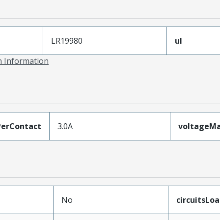
LR19980
ul
on Information
erContact
3.0A
voltageM
No
circuitsLo