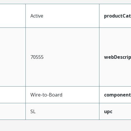
Active
productCa
70555
webDescrip
Wire-to-Board
component
SL
upc