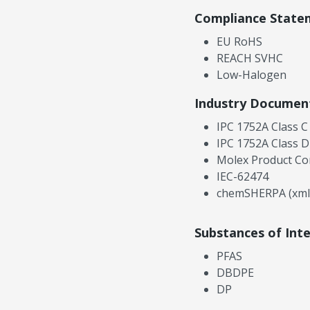
Compliance State
EU RoHS
REACH SVHC
Low-Halogen
Industry Documen
IPC 1752A Class C
IPC 1752A Class D
Molex Product Co
IEC-62474
chemSHERPA (xml
Substances of Int
PFAS
DBDPE
DP