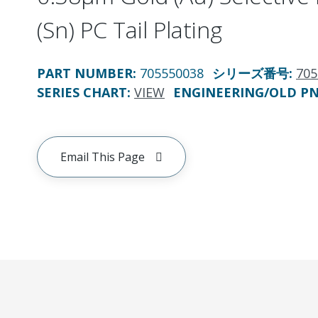
(Sn) PC Tail Plating
PART NUMBER
:
705550038
シリーズ番号
:
705
SERIES CHART
:
VIEW
ENGINEERING/OLD P
Email This Page