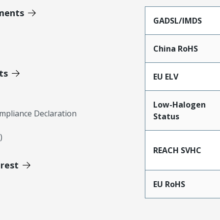
ments
GADSL/IMDS
China RoHS
ts
EU ELV
Low-Halogen
mpliance Declaration
Status
)
REACH SVHC
erest
EU RoHS