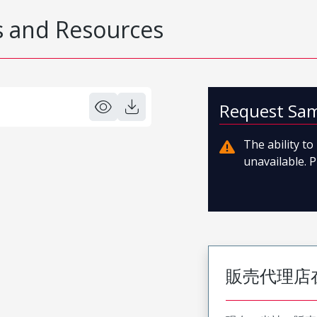
 and Resources
Request Sa
The ability t
unavailable. P
販売代理店