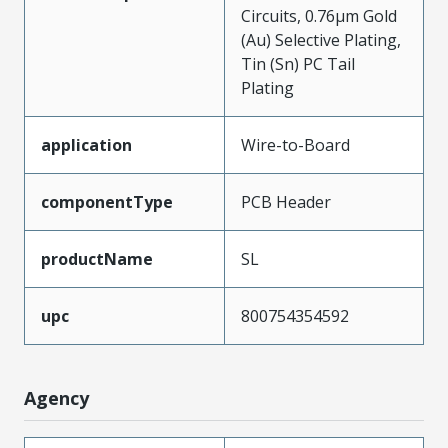
Circuits, 0.76µm Gold
(Au) Selective Plating,
Tin (Sn) PC Tail
Plating
application
Wire-to-Board
componentType
PCB Header
productName
SL
upc
800754354592
Agency