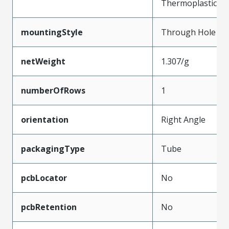
Thermoplastic
mountingStyle
Through Hole
netWeight
1.307/g
numberOfRows
1
orientation
Right Angle
packagingType
Tube
pcbLocator
No
pcbRetention
No