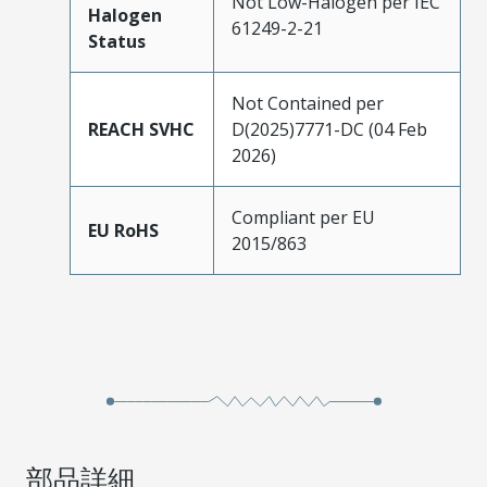
Not Low-Halogen per IEC
Halogen
61249-2-21
Status
Not Contained per
REACH SVHC
D(2025)7771-DC (04 Feb
2026)
Compliant per EU
EU RoHS
2015/863
部品詳細