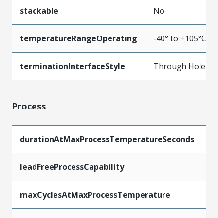
stackable
No
temperatureRangeOperating
-40° to +105°C
terminationInterfaceStyle
Through Hole
Process
durationAtMaxProcessTemperatureSeconds
3
leadFreeProcessCapability
W
maxCyclesAtMaxProcessTemperature
1