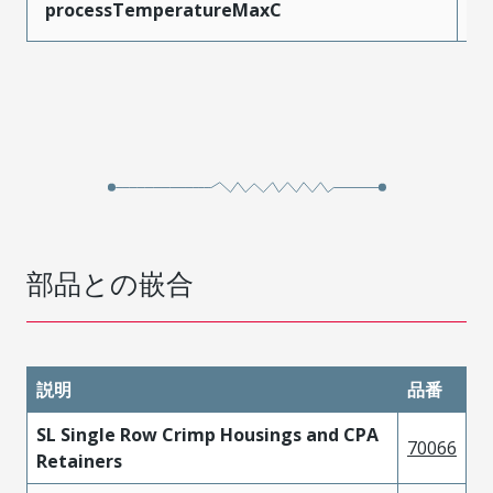
processTemperatureMaxC
2
部品との嵌合
説明
品番
SL Single Row Crimp Housings and CPA
70066
Retainers