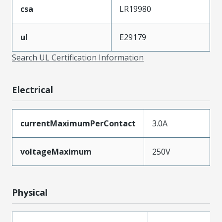
csa
LR19980
ul
E29179
Search UL Certification Information
Electrical
currentMaximumPerContact
3.0A
voltageMaximum
250V
Physical