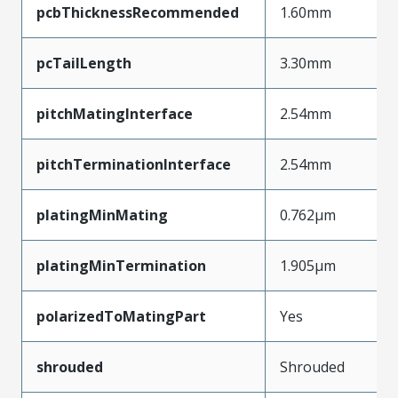
pcbThicknessRecommended
1.60mm
pcTailLength
3.30mm
pitchMatingInterface
2.54mm
pitchTerminationInterface
2.54mm
platingMinMating
0.762µm
platingMinTermination
1.905µm
polarizedToMatingPart
Yes
shrouded
Shrouded