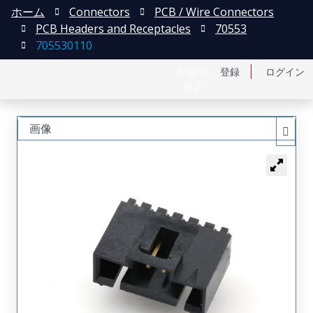
ホーム
Connectors
PCB / Wire Connectors
PCB Headers and Receptacles
70553
705530110
English
登録
ログイン
中文
画像