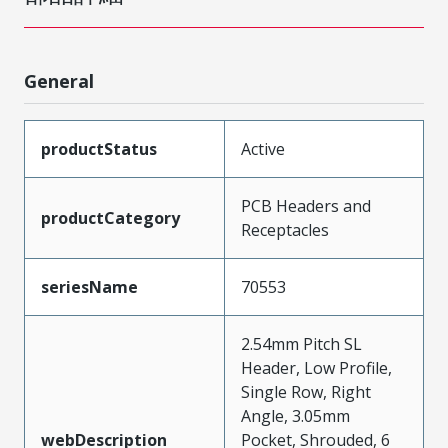
General
productStatus
Active
PCB Headers and
productCategory
Receptacles
seriesName
70553
2.54mm Pitch SL
Header, Low Profile,
Single Row, Right
Angle, 3.05mm
webDescription
Pocket, Shrouded, 6