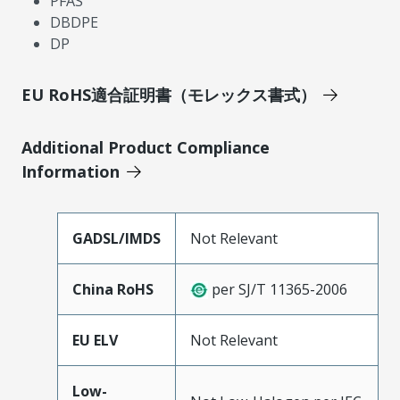
PFAS
DBDPE
DP
EU RoHS適合証明書（モレックス書式）
Additional Product Compliance
Information
GADSL/IMDS
Not Relevant
China RoHS
per SJ/T 11365-2006
EU ELV
Not Relevant
Low-