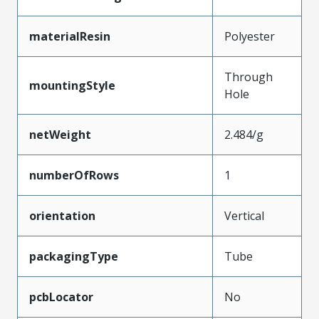
materialResin
Polyester
Through
mountingStyle
Hole
netWeight
2.484/g
numberOfRows
1
orientation
Vertical
packagingType
Tube
pcbLocator
No