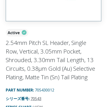
Active
2.54mm Pitch SL Header, Single
Row, Vertical, 3.05mm Pocket,
Shrouded, 3.30mm Tail Length, 13
Circuits, 0.38µm Gold (Au) Selective
Plating, Matte Tin (Sn) Tail Plating
PART NUMBER
:
705430012
シリーズ番号
:
70543