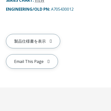
SERIES CHART
:
VIEW
ENGINEERING/OLD PN:
A705430012
製品仕様書を表示
Email This Page