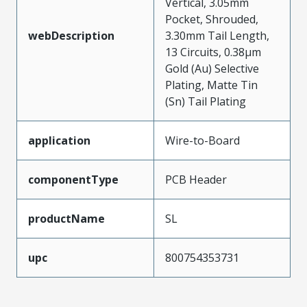
Vertical, 3.05mm
Pocket, Shrouded,
webDescription
3.30mm Tail Length,
13 Circuits, 0.38µm
Gold (Au) Selective
Plating, Matte Tin
(Sn) Tail Plating
application
Wire-to-Board
componentType
PCB Header
productName
SL
upc
800754353731