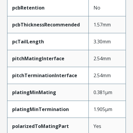
pcbRetention
No
pcbThicknessRecommended
1.57mm
pcTailLength
3.30mm
pitchMatingInterface
2.54mm
pitchTerminationInterface
2.54mm
platingMinMating
0.381µm
platingMinTermination
1.905µm
polarizedToMatingPart
Yes