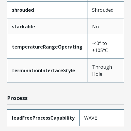
shrouded
Shrouded
stackable
No
-40° to
temperatureRangeOperating
+105°C
Through
terminationInterfaceStyle
Hole
Process
leadFreeProcessCapability
WAVE