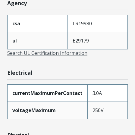
Agency
csa
LR19980
ul
E29179
Search UL Certification Information
Electrical
currentMaximumPerContact
3.0A
voltageMaximum
250V
Physical