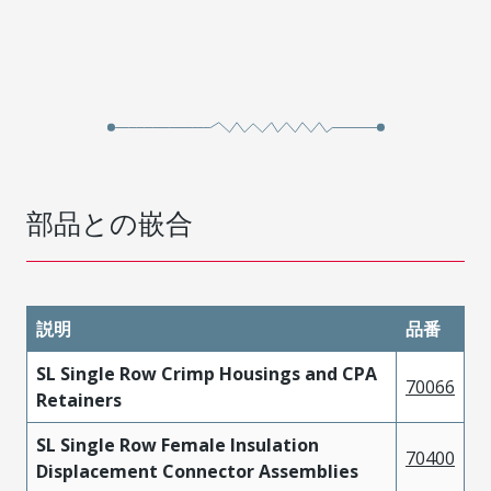
部品との嵌合
説明
品番
SL Single Row Crimp Housings and CPA
70066
Retainers
SL Single Row Female Insulation
70400
Displacement Connector Assemblies