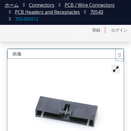
ホーム
Connectors
PCB / Wire Connectors
PCB Headers and Receptacles
70543
705430012
English
登録
ログイン
中文
画像