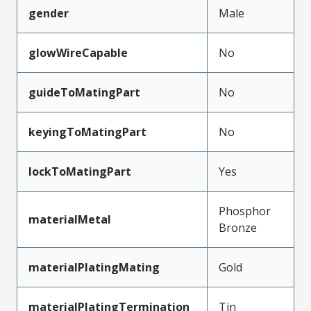
gender
Male
glowWireCapable
No
guideToMatingPart
No
keyingToMatingPart
No
lockToMatingPart
Yes
Phosphor
materialMetal
Bronze
materialPlatingMating
Gold
materialPlatingTermination
Tin