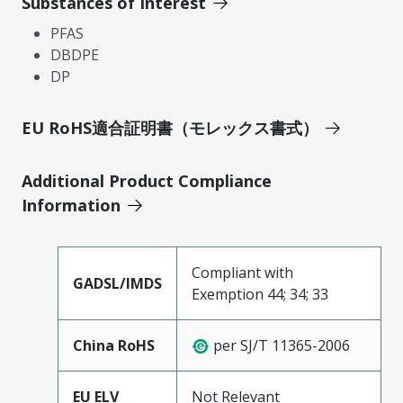
Substances of Interest
PFAS
DBDPE
DP
EU RoHS適合証明書（モレックス書式）
Additional Product Compliance
Information
Compliant with
GADSL/IMDS
Exemption 44; 34; 33
China RoHS
per SJ/T 11365-2006
EU ELV
Not Relevant