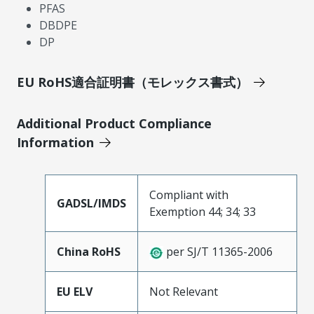
PFAS
DBDPE
DP
EU RoHS適合証明書（モレックス書式）
Additional Product Compliance
Information
Compliant with
GADSL/IMDS
Exemption 44; 34; 33
China RoHS
per SJ/T 11365-2006
EU ELV
Not Relevant