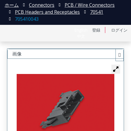
ホーム
Connectors
PCB / Wire Connectors
PCB Headers and Receptacles
70541
705410043
English
登録
ログイン
中文
画像