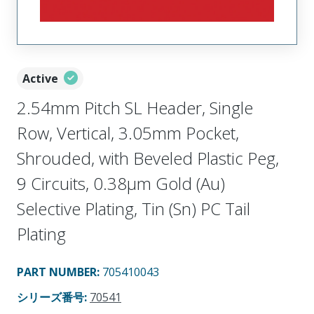
Active
2.54mm Pitch SL Header, Single
Row, Vertical, 3.05mm Pocket,
Shrouded, with Beveled Plastic Peg,
9 Circuits, 0.38µm Gold (Au)
Selective Plating, Tin (Sn) PC Tail
Plating
PART NUMBER
:
705410043
シリーズ番号
:
70541