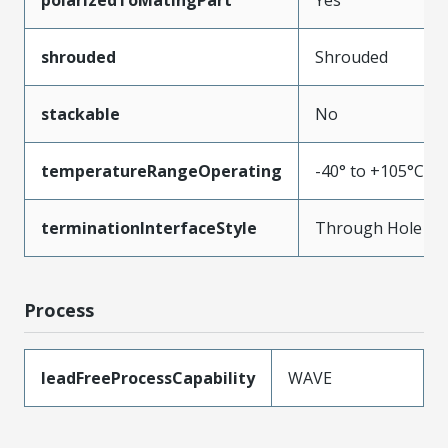
polarizedToMatingPart
Yes
shrouded
Shrouded
stackable
No
temperatureRangeOperating
-40° to +105°C
terminationInterfaceStyle
Through Hole
Process
leadFreeProcessCapability
WAVE