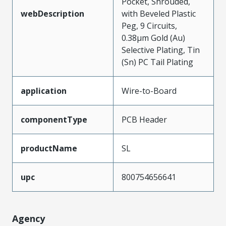
Pocket, Shrouded,
webDescription
with Beveled Plastic
Peg, 9 Circuits,
0.38µm Gold (Au)
Selective Plating, Tin
(Sn) PC Tail Plating
application
Wire-to-Board
componentType
PCB Header
productName
SL
upc
800754656641
Agency