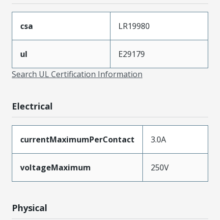
csa
LR19980
ul
E29179
Search UL Certification Information
Electrical
currentMaximumPerContact
3.0A
voltageMaximum
250V
Physical