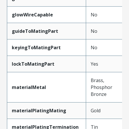
glowWireCapable
No
guideToMatingPart
No
keyingToMatingPart
No
lockToMatingPart
Yes
Brass,
materialMetal
Phosphor
Bronze
materialPlatingMating
Gold
materialPlatingTermination
Tin