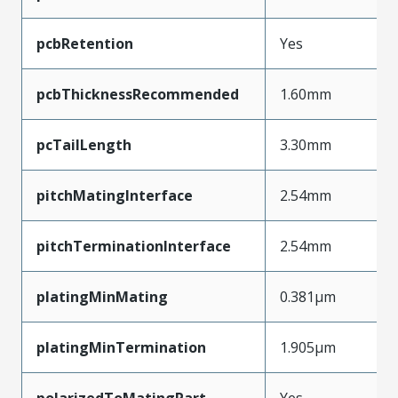
pcbRetention
Yes
pcbThicknessRecommended
1.60mm
pcTailLength
3.30mm
pitchMatingInterface
2.54mm
pitchTerminationInterface
2.54mm
platingMinMating
0.381µm
platingMinTermination
1.905µm