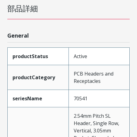
部品詳細
General
productStatus
Active
PCB Headers and
productCategory
Receptacles
seriesName
70541
2.54mm Pitch SL
Header, Single Row,
Vertical, 3.05mm