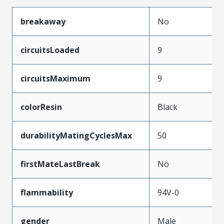
breakaway
No
circuitsLoaded
9
circuitsMaximum
9
colorResin
Black
durabilityMatingCyclesMax
50
firstMateLastBreak
No
flammability
94V-0
gender
Male