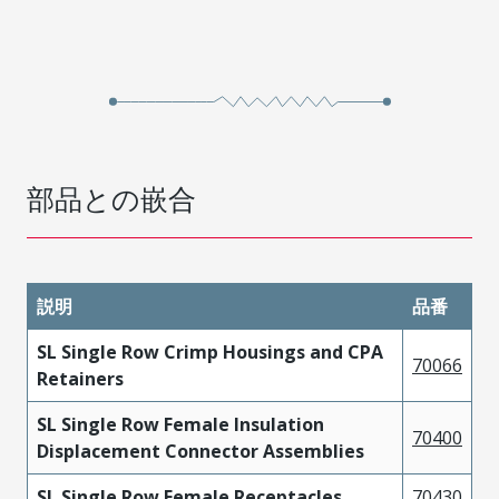
部品との嵌合
説明
品番
SL Single Row Crimp Housings and CPA
70066
Retainers
SL Single Row Female Insulation
70400
Displacement Connector Assemblies
SL Single Row Female Receptacles
70430