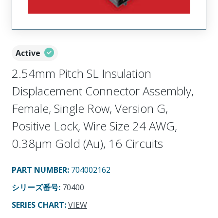
Active
2.54mm Pitch SL Insulation
Displacement Connector Assembly,
Female, Single Row, Version G,
Positive Lock, Wire Size 24 AWG,
0.38µm Gold (Au), 16 Circuits
PART NUMBER
:
704002162
シリーズ番号
:
70400
SERIES CHART
:
VIEW