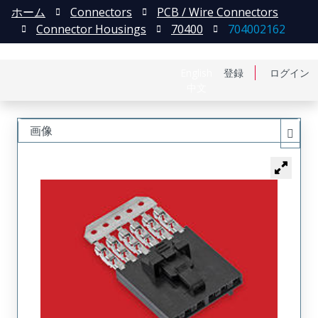
ホーム
Connectors
PCB / Wire Connectors
Connector Housings
70400
704002162
English
登録
ログイン
中文
画像