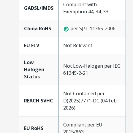
Compliant with
GADSL/IMDS
Exemption 44; 34; 33
China RoHS
per SJ/T 11365-2006
EU ELV
Not Relevant
Low-
Not Low-Halogen per IEC
Halogen
61249-2-21
Status
Not Contained per
REACH SVHC
D(2025)7771-DC (04 Feb
2026)
Compliant per EU
EU RoHS
2015/863