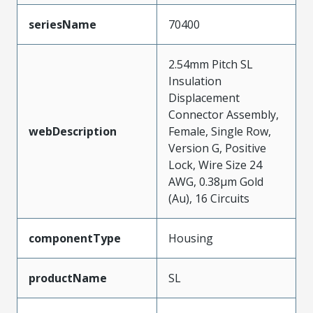
seriesName
70400
2.54mm Pitch SL
Insulation
Displacement
Connector Assembly,
webDescription
Female, Single Row,
Version G, Positive
Lock, Wire Size 24
AWG, 0.38µm Gold
(Au), 16 Circuits
componentType
Housing
productName
SL