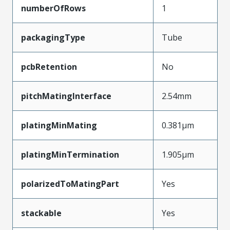
numberOfRows
1
packagingType
Tube
pcbRetention
No
pitchMatingInterface
2.54mm
platingMinMating
0.381µm
platingMinTermination
1.905µm
polarizedToMatingPart
Yes
stackable
Yes