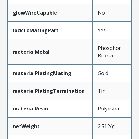
glowWireCapable
No
lockToMatingPart
Yes
Phosphor
materialMetal
Bronze
materialPlatingMating
Gold
materialPlatingTermination
Tin
materialResin
Polyester
netWeight
2.512/g