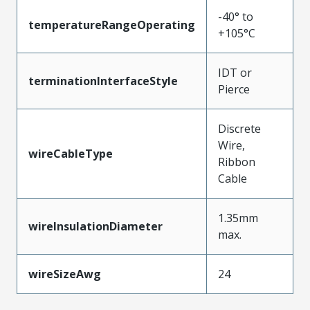
-40° to
temperatureRangeOperating
+105°C
IDT or
terminationInterfaceStyle
Pierce
Discrete
Wire,
wireCableType
Ribbon
Cable
1.35mm
wireInsulationDiameter
max.
wireSizeAwg
24