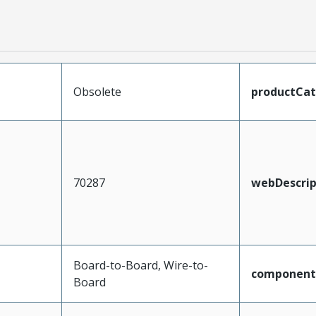
Obsolete
productCa
70287
webDescrip
Board-to-Board, Wire-to-
component
Board