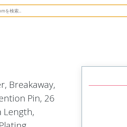
B Headers and Receptacles
70287
702871256
r, Breakaway,
ention Pin, 26
n Length,
Plating