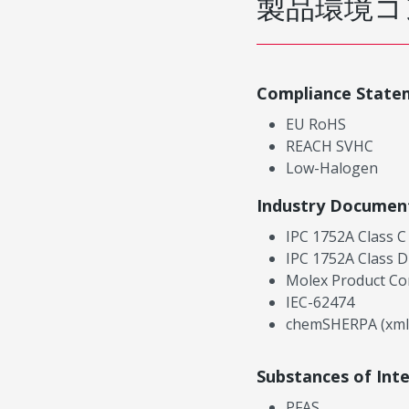
製品環境コ
Compliance State
EU RoHS
REACH SVHC
Low-Halogen
Industry Documen
IPC 1752A Class C
IPC 1752A Class D
Molex Product Co
IEC-62474
chemSHERPA (xml
Substances of Int
PFAS