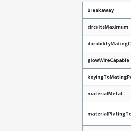
breakaway
circuitsMaximum
durabilityMating
glowWireCapable
keyingToMatingP
materialMetal
materialPlatingT