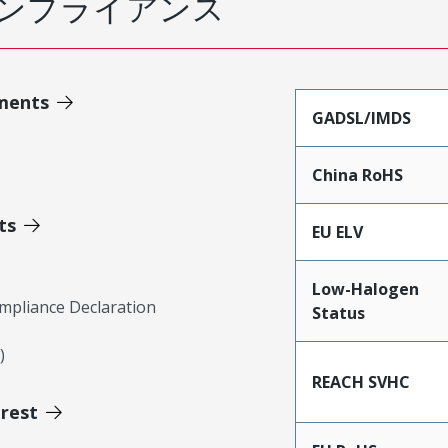
ンプライアンス
ments
GADSL/IMDS
China RoHS
ts
EU ELV
Low-Halogen
mpliance Declaration
Status
)
REACH SVHC
erest