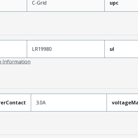
C-Grid
upc
LR19980
ul
on Information
erContact
3.0A
voltageM