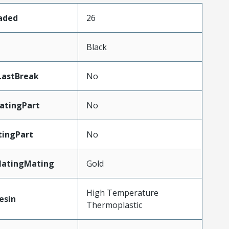
oaded
26
Black
LastBreak
No
atingPart
No
ingPart
No
latingMating
Gold
High Temperature
esin
Thermoplastic