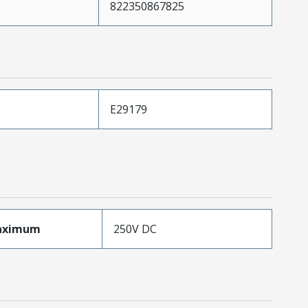
822350867825
E29179
aximum
250V DC