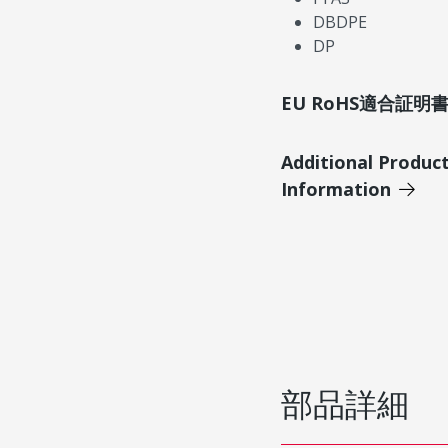
DBDPE
DP
EU RoHS適合証
Additional Produc
Information
部品詳細