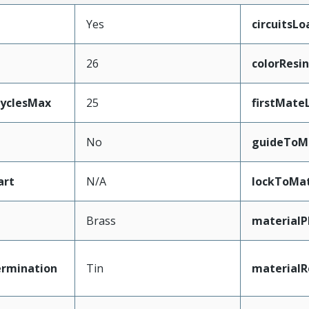
Yes
circuitsL
26
colorResin
CyclesMax
25
firstMate
No
guideToM
art
N/A
lockToMat
Brass
materialP
ermination
Tin
materialR