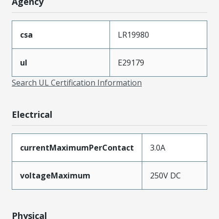
Agency
csa
LR19980
ul
E29179
Search UL Certification Information
Electrical
currentMaximumPerContact
3.0A
voltageMaximum
250V DC
Physical