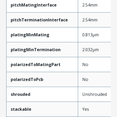
pitchMatingInterface
2.54mm
pitchTerminationInterface
2.54mm
platingMinMating
0.813µm
platingMinTermination
2.032µm
polarizedToMatingPart
No
polarizedToPcb
No
shrouded
Unshrouded
stackable
Yes