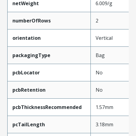
netWeight
6.009/g
numberOfRows
2
orientation
Vertical
packagingType
Bag
pcbLocator
No
pcbRetention
No
pcbThicknessRecommended
1.57mm
pcTailLength
3.18mm