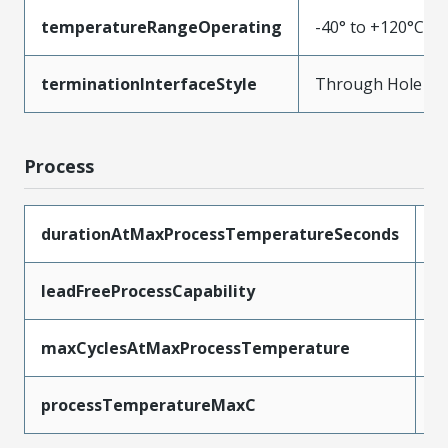
temperatureRangeOperating
-40° to +120°C
terminationInterfaceStyle
Through Hole
Process
durationAtMaxProcessTemperatureSeconds
5
leadFreeProcessCapability
W
maxCyclesAtMaxProcessTemperature
1
processTemperatureMaxC
2