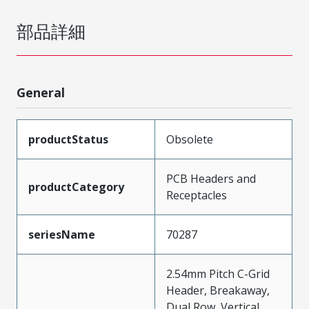
部品詳細
General
productStatus
Obsolete
PCB Headers and
productCategory
Receptacles
seriesName
70287
2.54mm Pitch C-Grid
Header, Breakaway,
Dual Row, Vertical,