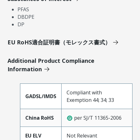
PFAS
DBDPE
DP
EU RoHS適合証明書（モレックス書式）
Additional Product Compliance
Information
Compliant with
GADSL/IMDS
Exemption 44; 34; 33
China RoHS
per SJ/T 11365-2006
EU ELV
Not Relevant