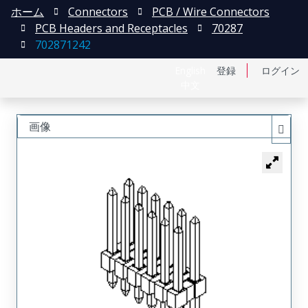
ホーム
Connectors
PCB / Wire Connectors
PCB Headers and Receptacles
70287
702871242
English
登録
ログイン
中文
画像