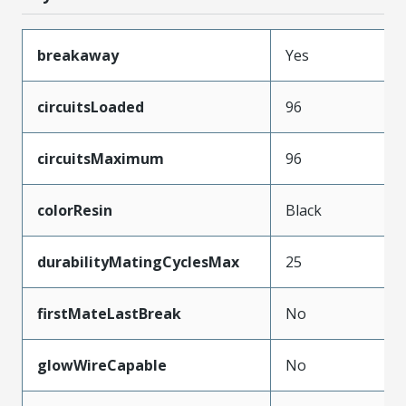
breakaway
Yes
circuitsLoaded
96
circuitsMaximum
96
colorResin
Black
durabilityMatingCyclesMax
25
firstMateLastBreak
No
glowWireCapable
No