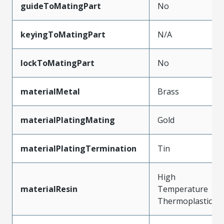
guideToMatingPart
No
keyingToMatingPart
N/A
lockToMatingPart
No
materialMetal
Brass
materialPlatingMating
Gold
materialPlatingTermination
Tin
High
materialResin
Temperature
Thermoplastic