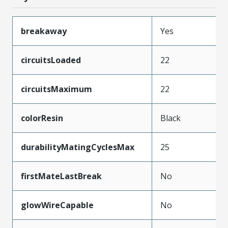
breakaway
Yes
circuitsLoaded
22
circuitsMaximum
22
colorResin
Black
durabilityMatingCyclesMax
25
firstMateLastBreak
No
glowWireCapable
No