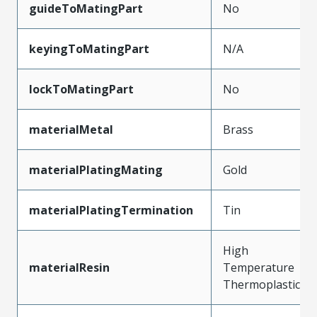
guideToMatingPart
No
keyingToMatingPart
N/A
lockToMatingPart
No
materialMetal
Brass
materialPlatingMating
Gold
materialPlatingTermination
Tin
High
materialResin
Temperature
Thermoplastic