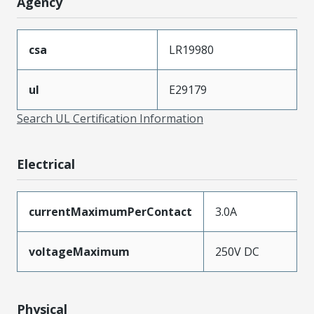
Agency
csa
LR19980
ul
E29179
Search UL Certification Information
Electrical
currentMaximumPerContact
3.0A
voltageMaximum
250V DC
Physical