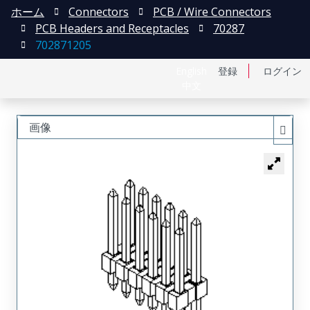
ホーム
Connectors
PCB / Wire Connectors
PCB Headers and Receptacles
70287
702871205
English
登録
ログイン
中文
画像