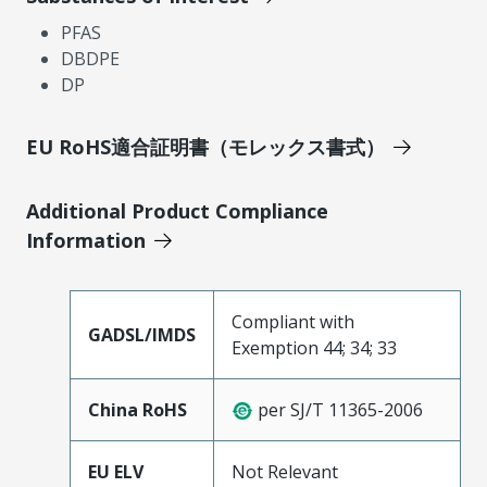
PFAS
DBDPE
DP
EU RoHS適合証明書（モレックス書式）
Additional Product Compliance
Information
Compliant with
GADSL/IMDS
Exemption 44; 34; 33
China RoHS
per SJ/T 11365-2006
EU ELV
Not Relevant