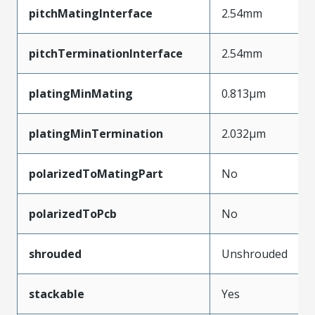
pitchMatingInterface
2.54mm
pitchTerminationInterface
2.54mm
platingMinMating
0.813µm
platingMinTermination
2.032µm
polarizedToMatingPart
No
polarizedToPcb
No
shrouded
Unshrouded
stackable
Yes