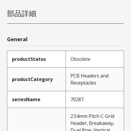
部品詳細
General
productStatus
Obsolete
PCB Headers and
productCategory
Receptacles
seriesName
70287
2.54mm Pitch C-Grid
Header, Breakaway,
Dual Row, Vertical,