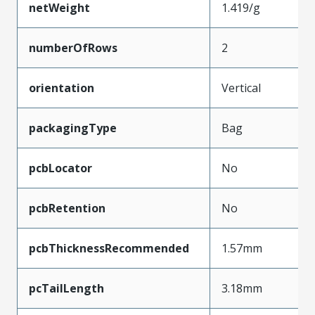
netWeight
1.419/g
numberOfRows
2
orientation
Vertical
packagingType
Bag
pcbLocator
No
pcbRetention
No
pcbThicknessRecommended
1.57mm
pcTailLength
3.18mm