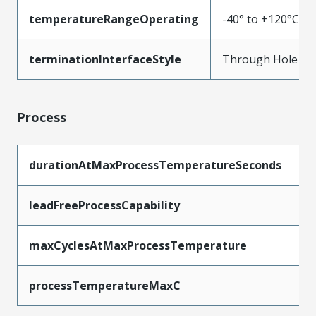
temperatureRangeOperating
-40° to +120°C
terminationInterfaceStyle
Through Hole
Process
durationAtMaxProcessTemperatureSeconds
5
leadFreeProcessCapability
W
maxCyclesAtMaxProcessTemperature
1
processTemperatureMaxC
2