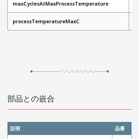
maxCyclesAtMaxProcessTemperature
1
processTemperatureMaxC
2
部品との嵌合
説明
品番