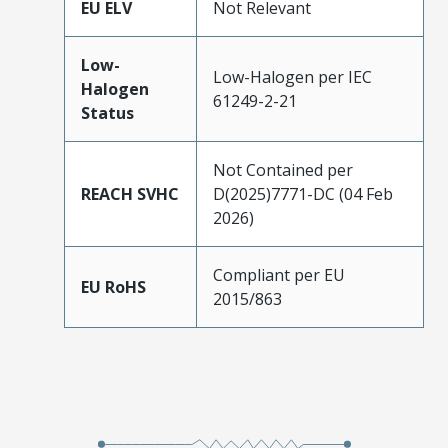
EU ELV
Not Relevant
Low-
Low-Halogen per IEC
Halogen
61249-2-21
Status
Not Contained per
REACH SVHC
D(2025)7771-DC (04 Feb
2026)
Compliant per EU
EU RoHS
2015/863