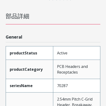
部品詳細
General
productStatus
Active
PCB Headers and
productCategory
Receptacles
seriesName
70287
2.54mm Pitch C-Grid
Header, Breakaway,