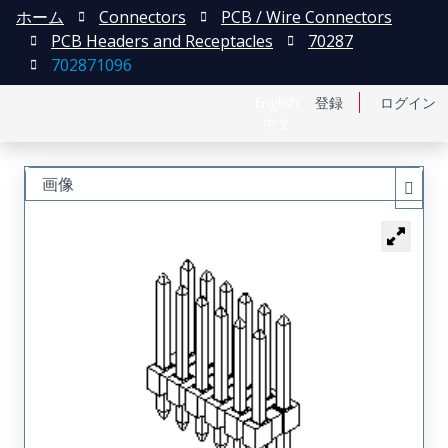
ホーム
Connectors
PCB / Wire Connectors
PCB Headers and Receptacles
70287
702871096
English
登録
ログイン
中文
画像