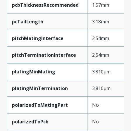
pcbThicknessRecommended
1.57mm
pcTailLength
3.18mm
pitchMatingInterface
2.54mm
pitchTerminationInterface
2.54mm
platingMinMating
3.810µm
platingMinTermination
3.810µm
polarizedToMatingPart
No
polarizedToPcb
No