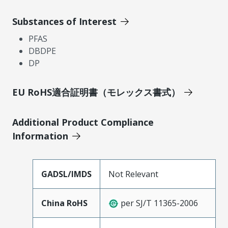
Substances of Interest
PFAS
DBDPE
DP
EU RoHS適合証明書（モレックス書式）
Additional Product Compliance
Information
GADSL/IMDS
Not Relevant
China RoHS
per SJ/T 11365-2006