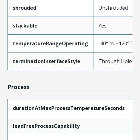
shrouded
Unshrouded
stackable
Yes
temperatureRangeOperating
-40° to +120°C
terminationInterfaceStyle
Through Hole
Process
durationAtMaxProcessTemperatureSeconds
5
leadFreeProcessCapability
W