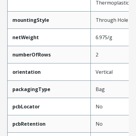
Thermoplastic
mountingStyle
Through Hole
netWeight
6.975/g
numberOfRows
2
orientation
Vertical
packagingType
Bag
pcbLocator
No
pcbRetention
No