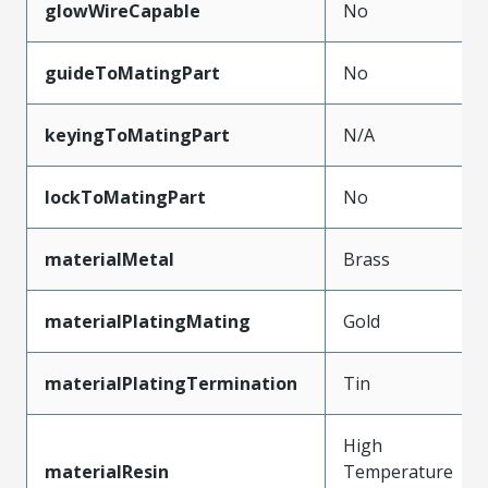
glowWireCapable
No
guideToMatingPart
No
keyingToMatingPart
N/A
lockToMatingPart
No
materialMetal
Brass
materialPlatingMating
Gold
materialPlatingTermination
Tin
High
materialResin
Temperature