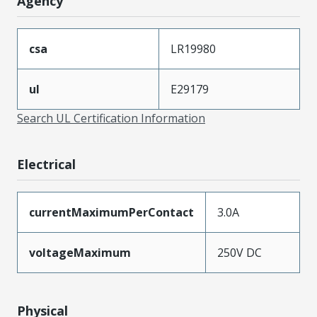
Agency
csa
LR19980
ul
E29179
Search UL Certification Information
Electrical
currentMaximumPerContact
3.0A
voltageMaximum
250V DC
Physical