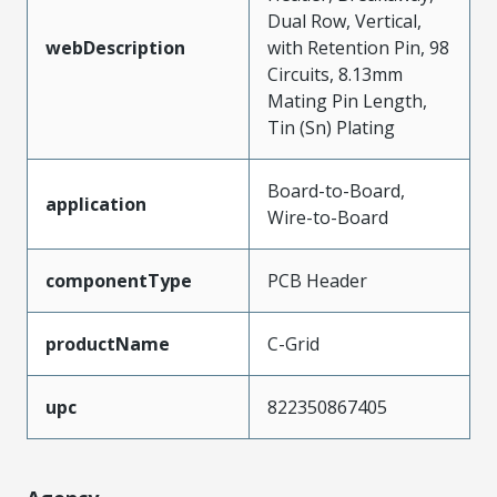
Dual Row, Vertical,
webDescription
with Retention Pin, 98
Circuits, 8.13mm
Mating Pin Length,
Tin (Sn) Plating
Board-to-Board,
application
Wire-to-Board
componentType
PCB Header
productName
C-Grid
upc
822350867405