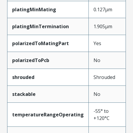
platingMinMating
0.127µm
platingMinTermination
1.905µm
polarizedToMatingPart
Yes
polarizedToPcb
No
shrouded
Shrouded
stackable
No
-55° to
temperatureRangeOperating
+120°C