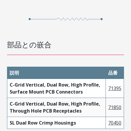
部品との嵌合
説明
品番
C-Grid Vertical, Dual Row, High Profile,
71395
Surface Mount PCB Connectors
C-Grid Vertical, Dual Row, High Profile,
71850
Through Hole PCB Receptacles
SL Dual Row Crimp Housings
70450