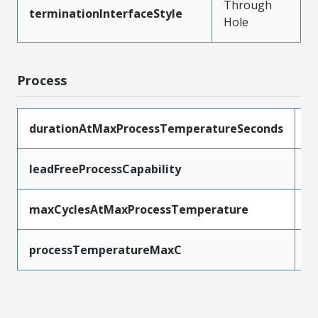
Through
terminationInterfaceStyle
Hole
Process
durationAtMaxProcessTemperatureSeconds
1
leadFreeProcessCapability
W
maxCyclesAtMaxProcessTemperature
1
processTemperatureMaxC
2