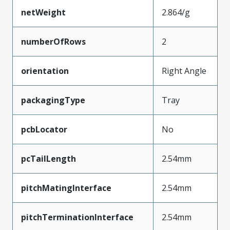
netWeight
2.864/g
numberOfRows
2
orientation
Right Angle
packagingType
Tray
pcbLocator
No
pcTailLength
2.54mm
pitchMatingInterface
2.54mm
pitchTerminationInterface
2.54mm