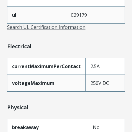
ul
E29179
Search UL Certification Information
Electrical
currentMaximumPerContact
2.5A
voltageMaximum
250V DC
Physical
breakaway
No