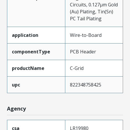
Circuits, 0.127µm Gold
(Au) Plating, Tin(Sn)
PC Tail Plating
application
Wire-to-Board
componentType
PCB Header
productName
C-Grid
upc
822348758425
Agency
csa
LR19980