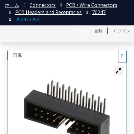
ホーム
Connectors
PCB / Wire Connectors
PCB Headers and Receptacles
70247
702472054
English
登録
ログイン
中文
画像