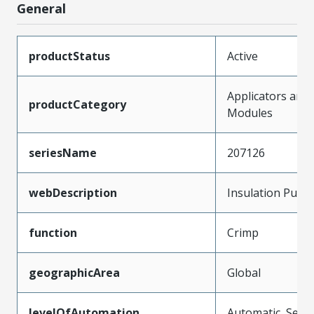
General
productStatus
Active
Applicators and
productCategory
Modules
seriesName
207126
webDescription
Insulation Punc
function
Crimp
geographicArea
Global
levelOfAutomation
Automatic, Semi