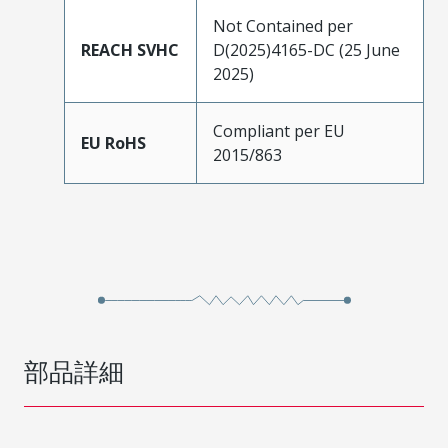
Not Contained per
REACH SVHC
D(2025)4165-DC (25 June
2025)
Compliant per EU
EU RoHS
2015/863
部品詳細