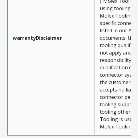
("Molex Tooling
using tooling ot
Molex Tooling w
specific connect
listed in our ATS
warrantyDisclaimer
documents, the
tooling qualifica
not apply and t
responsibility for
qualification of 
connector system
the customer. M
accepts no liabili
connector perf
tooling support
tooling other t
Tooling is used
Molex Tooling is