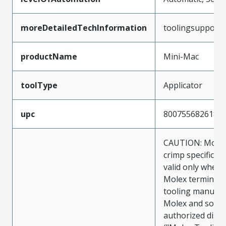
moreDetailedTechInformation
toolingsupport
productName
Mini-Mac
toolType
Applicator
upc
800755682618
CAUTION: Molex
crimp specificat
valid only when 
Molex terminals
tooling manufac
Molex and sold 
authorized distr