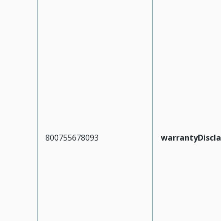
800755678093
warrantyDiscl