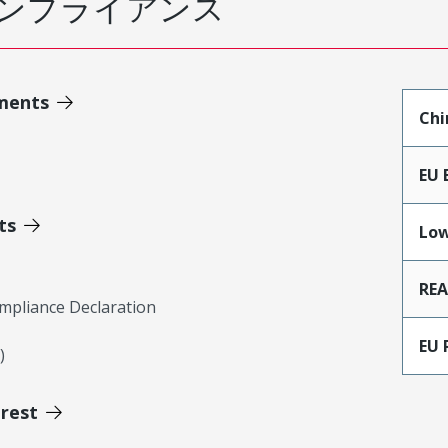
ンプライアンス
ments
Chi
EU 
ts
Low
RE
mpliance Declaration
EU 
)
erest