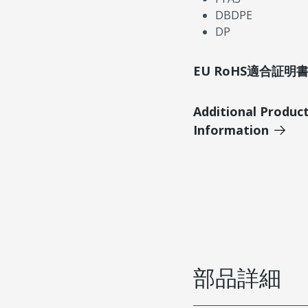
DBDPE
DP
EU RoHS適合証
Additional Produc
Information
部品詳細