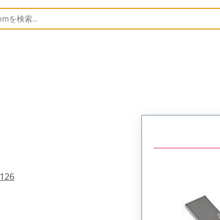
p Modules
207126
690372000
126