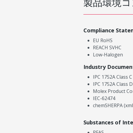
製品環境コ
Compliance State
EU RoHS
REACH SVHC
Low-Halogen
Industry Documen
IPC 1752A Class C
IPC 1752A Class D
Molex Product Co
IEC-62474
chemSHERPA (xml
Substances of Int
PFAS