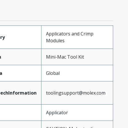
Applicators and Crimp
ry
Modules
n
Mini-Mac Tool Kit
a
Global
echInformation
toolingsupport@molex.com
Applicator