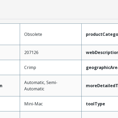
Obsolete
productCatego
207126
webDescriptio
Crimp
geographicAre
Automatic, Semi-
n
moreDetailedT
Automatic
Mini-Mac
toolType