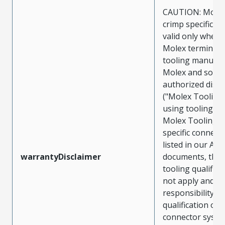
CAUTION: Molex
crimp specificat
valid only when 
Molex terminals
tooling manufac
Molex and sold 
authorized distr
("Molex Tooling
using tooling ot
Molex Tooling w
specific connect
listed in our ATS
warrantyDisclaimer
documents, the
tooling qualifica
not apply and t
responsibility for
qualification of 
connector system