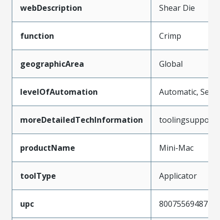
webDescription
Shear Die
function
Crimp
geographicArea
Global
levelOfAutomation
Automatic, Semi
moreDetailedTechInformation
toolingsupport
productName
Mini-Mac
toolType
Applicator
upc
800755694871