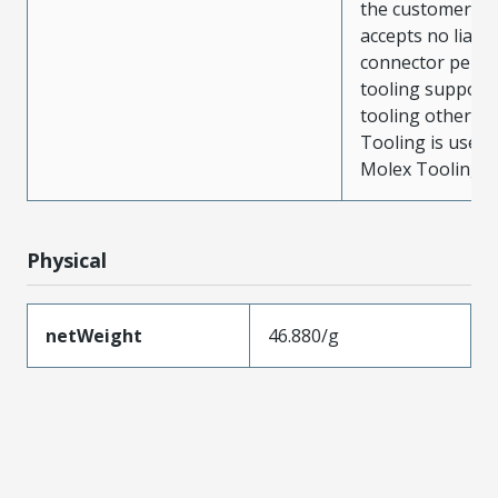
the customer. M
accepts no liabili
connector perf
tooling support
tooling other t
Tooling is used
Molex Tooling is
Physical
netWeight
46.880/g