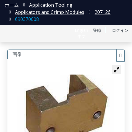
ホーム
Application Tooling
Applicators and Crimp Modules
207126
690370008
English
登録
ログイン
中文
画像