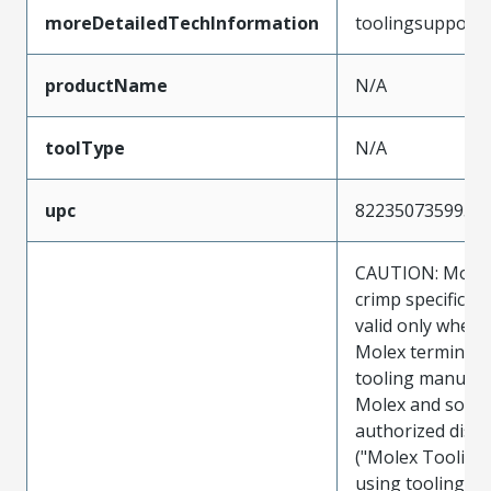
moreDetailedTechInformation
toolingsupport
productName
N/A
toolType
N/A
upc
822350735995
CAUTION: Molex
crimp specificat
valid only when 
Molex terminals
tooling manufac
Molex and sold 
authorized distr
("Molex Tooling
using tooling ot