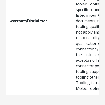
Molex Tooling w
specific connect
listed in our ATS
warrantyDisclaimer
documents, the
tooling qualifica
not apply and t
responsibility for
qualification of 
connector system
the customer. M
accepts no liabili
connector perf
tooling support
tooling other t
Tooling is used
Molex Tooling is