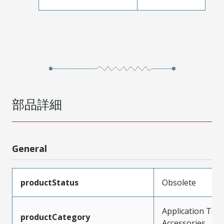
部品詳細
General
productStatus
Obsolete
Application Tool
productCategory
Accessories