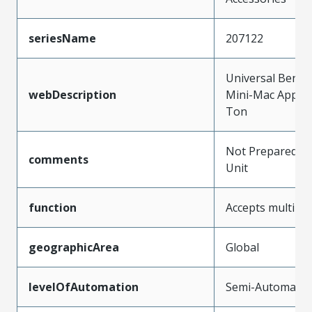
seriesName
207122
Universal Bench
webDescription
Mini-Mac Applica
Ton
Not Prepared fo
comments
Unit
function
Accepts multiple
geographicArea
Global
levelOfAutomation
Semi-Automatic