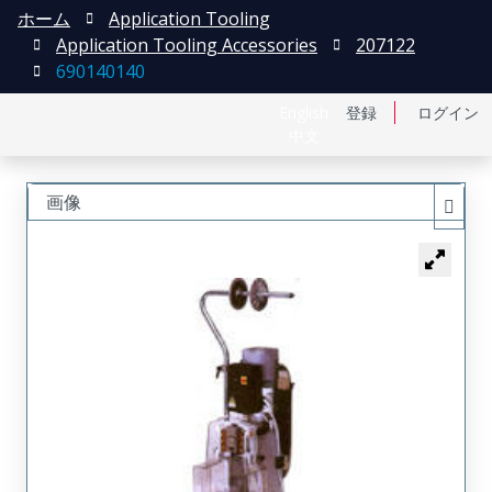
ホーム
Application Tooling
Application Tooling Accessories
207122
690140140
English
登録
ログイン
中文
画像