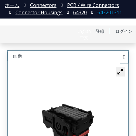
ホーム
Connectors
PCB / Wire Connectors
Connector Housings
64320
643201311
English
登録
ログイン
中文
画像