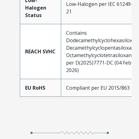
Low-
Low-Halogen per IEC 61249-2-
Halogen
21
Status
Contains
Dodecamethylcyclohexasiloxan
Decamethylcyclopentasiloxane;
REACH SVHC
Octamethylcyclotetrasiloxane
per D(2025)7771-DC (04 Feb
2026)
EU RoHS
Compliant per EU 2015/863