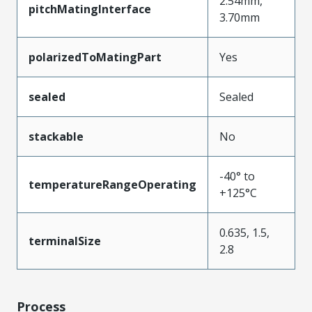
2.54mm,
pitchMatingInterface
3.70mm
polarizedToMatingPart
Yes
sealed
Sealed
stackable
No
-40° to
temperatureRangeOperating
+125°C
0.635, 1.5,
terminalSize
2.8
Process