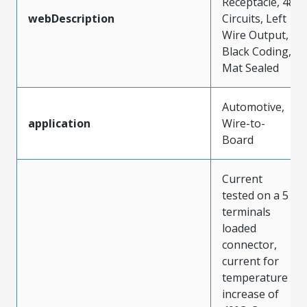
Receptacle, 48
webDescription
Circuits, Left
Wire Output,
Black Coding,
Mat Sealed
Automotive,
application
Wire-to-
Board
Current
tested on a 5
terminals
loaded
connector,
current for
temperature
increase of