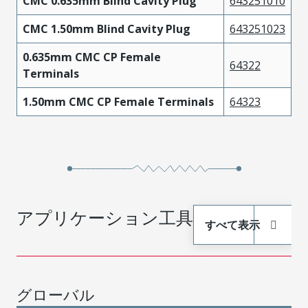
CMC 0.635mm Blind Cavity Plug
643251010
CMC 1.50mm Blind Cavity Plug
643251023
0.635mm CMC CP Female
64322
Terminals
1.50mm CMC CP Female Terminals
64323
アプリケーション工具
すべて表示
グローバル