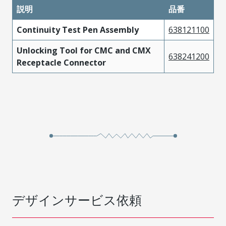
説明
品番
Continuity Test Pen Assembly
638121100
Unlocking Tool for CMC and CMX
638241200
Receptacle Connector
デザインサービス依頼