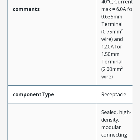
40°C; Current
comments
max = 6.0A for
0.635mm
Terminal
(0.75mm²
wire) and
12.0A for
1.50mm
Terminal
(2.00mm²
wire)
componentType
Receptacle
Sealed, high-
density,
modular
connecting