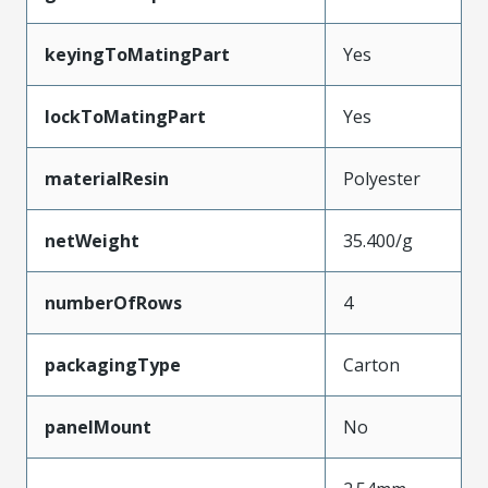
keyingToMatingPart
Yes
lockToMatingPart
Yes
materialResin
Polyester
netWeight
35.400/g
numberOfRows
4
packagingType
Carton
panelMount
No