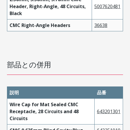
Header, Right-Angle, 48 Circuits,
5007620481
Black
CMC Right-Angle Headers
36638
部品との併用
説明
品番
Wire Cap for Mat Sealed CMC
Receptacle, 28 Circuits and 48
643201301
Circuits