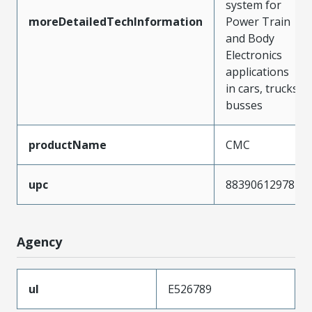
system for
moreDetailedTechInformation
Power Train
and Body
Electronics
applications
in cars, trucks,
busses
productName
CMC
upc
883906129781
Agency
ul
E526789