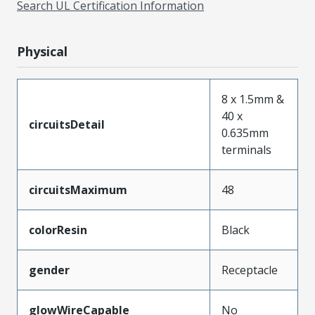
Search UL Certification Information
Physical
8 x 1.5mm &
40 x
circuitsDetail
0.635mm
terminals
circuitsMaximum
48
colorResin
Black
gender
Receptacle
glowWireCapable
No