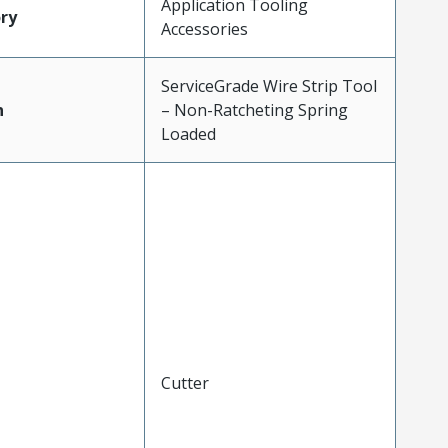
Application Tooling
ry
Accessories
ServiceGrade Wire Strip Tool
n
– Non-Ratcheting Spring
Loaded
Cutter