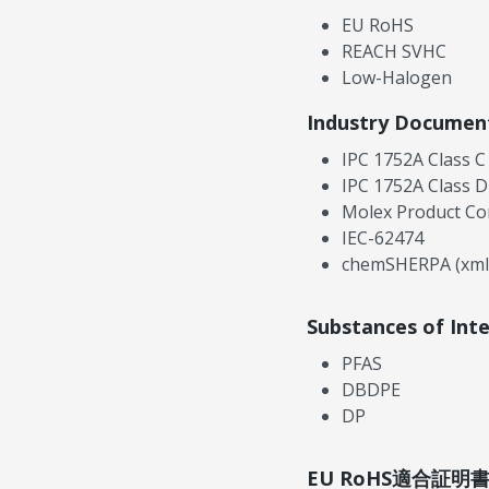
EU RoHS
REACH SVHC
Low-Halogen
Industry Documen
IPC 1752A Class C
IPC 1752A Class D
Molex Product Co
IEC-62474
chemSHERPA (xml
Substances of Int
PFAS
DBDPE
DP
EU RoHS適合証