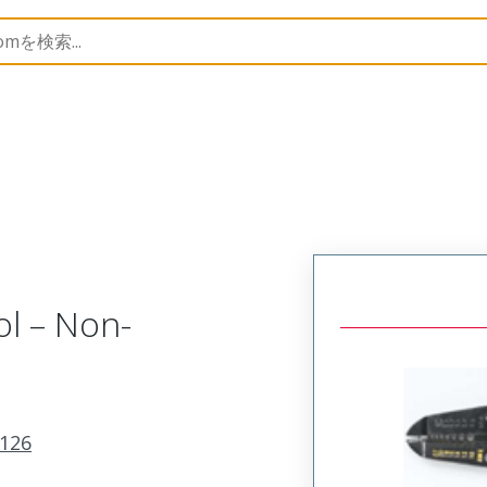
ccessories
207126
640160040
ol – Non-
126