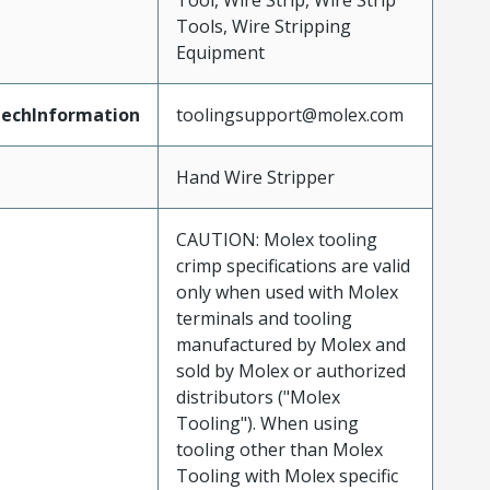
Tool, Wire Strip, Wire Strip
Tools, Wire Stripping
Equipment
echInformation
toolingsupport@molex.com
Hand Wire Stripper
CAUTION: Molex tooling
crimp specifications are valid
only when used with Molex
terminals and tooling
manufactured by Molex and
sold by Molex or authorized
distributors ("Molex
Tooling"). When using
tooling other than Molex
Tooling with Molex specific