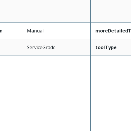
n
Manual
moreDetailedT
ServiceGrade
toolType