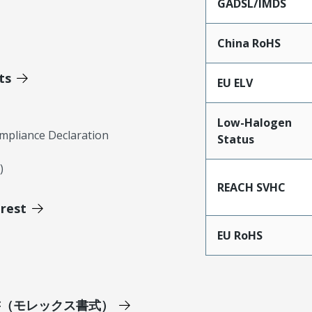
GADSL/IMDS
China RoHS
ts
EU ELV
Low-Halogen
mpliance Declaration
Status
)
REACH SVHC
erest
EU RoHS
明書（モレックス書式）