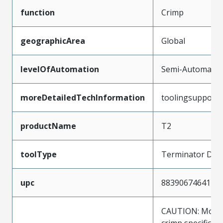
function
Crimp
geographicArea
Global
levelOfAutomation
Semi-Automatic
moreDetailedTechInformation
toolingsupport
productName
T2
toolType
Terminator Die
upc
883906746414
CAUTION: Molex
crimp specificat