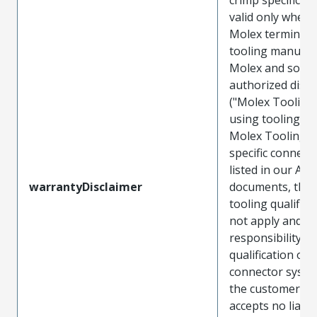
valid only when 
Molex terminals
tooling manufac
Molex and sold 
authorized distr
("Molex Tooling
using tooling ot
Molex Tooling w
specific connect
listed in our ATS
warrantyDisclaimer
documents, the
tooling qualifica
not apply and t
responsibility for
qualification of 
connector system
the customer. M
accepts no liabili