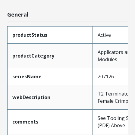
General
productStatus
Active
Applicators and
productCategory
Modules
seriesName
207126
T2 Terminator f
webDescription
Female Crimp T
See Tooling Spec
comments
(PDF) Above