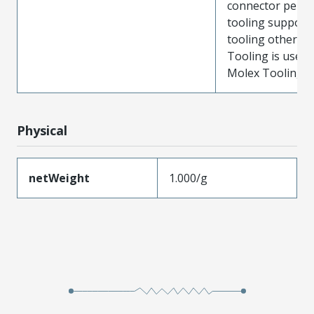
connector perf
tooling support
tooling other t
Tooling is used
Molex Tooling is
Physical
netWeight
1.000/g