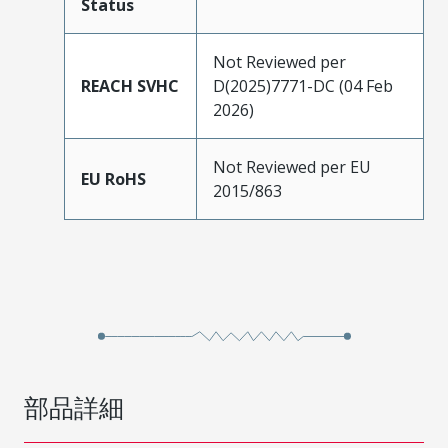
Status
Not Reviewed per
REACH SVHC
D(2025)7771-DC (04 Feb
2026)
Not Reviewed per EU
EU RoHS
2015/863
部品詳細