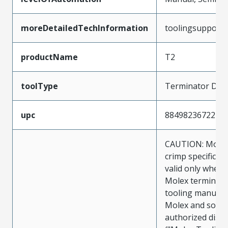
moreDetailedTechInformation
toolingsupport
productName
T2
toolType
Terminator Die
upc
884982367227
CAUTION: Molex
crimp specificat
valid only when 
Molex terminals
tooling manufac
Molex and sold 
authorized distr