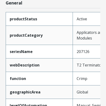
General
productStatus
Active
Applicators and
productCategory
Modules
seriesName
207126
webDescription
T2 Terminator
function
Crimp
geographicArea
Global
levelOfAutomation
Manual, Semi-A