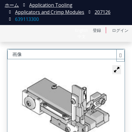
ホーム
Application Tooling
Applicators and Crimp Modules
207126
639113300
English
登録
ログイン
中文
画像