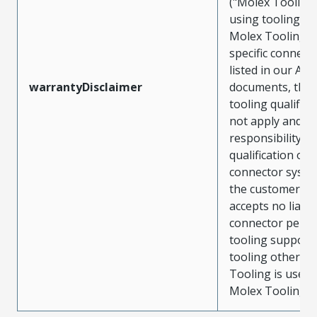
("Molex Tooling
using tooling ot
Molex Tooling w
specific connect
listed in our ATS
warrantyDisclaimer
documents, the
tooling qualifica
not apply and t
responsibility for
qualification of 
connector system
the customer. M
accepts no liabili
connector perf
tooling support
tooling other t
Tooling is used
Molex Tooling is