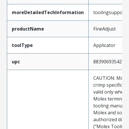
moreDetailedTechInformation
toolingsupport
productName
FineAdjust
toolType
Applicator
upc
883906935429
CAUTION: Molex
crimp specificat
valid only when 
Molex terminals
tooling manufac
Molex and sold 
authorized distr
("Molex Tooling