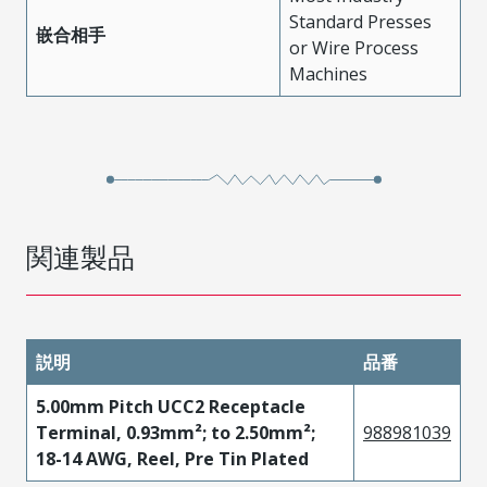
Standard Presses
嵌合相手
or Wire Process
Machines
関連製品
説明
品番
5.00mm Pitch UCC2 Receptacle
Terminal, 0.93mm²; to 2.50mm²;
988981039
18-14 AWG, Reel, Pre Tin Plated