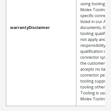
using tooling ot
Molex Tooling w
specific connect
listed in our ATS
warrantyDisclaimer
documents, the
tooling qualifica
not apply and t
responsibility for
qualification of 
connector system
the customer. M
accepts no liabili
connector perf
tooling support
tooling other t
Tooling is used
Molex Tooling is