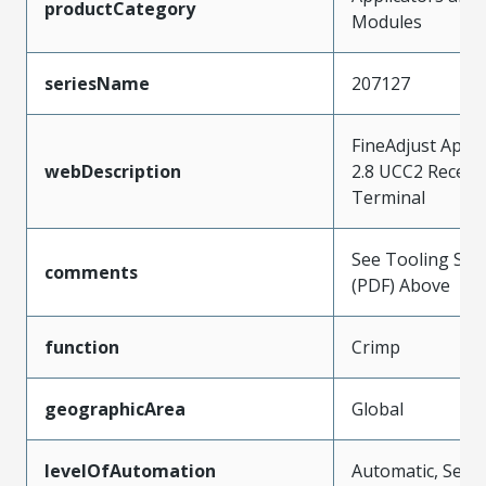
productCategory
Modules
seriesName
207127
FineAdjust Appli
webDescription
2.8 UCC2 Recept
Terminal
See Tooling Spec
comments
(PDF) Above
function
Crimp
geographicArea
Global
levelOfAutomation
Automatic, Semi