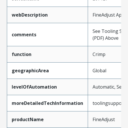
webDescription
FineAdjust Appli
See Tooling Spec
comments
(PDF) Above
function
Crimp
geographicArea
Global
levelOfAutomation
Automatic, Semi
moreDetailedTechInformation
toolingsupport
productName
FineAdjust