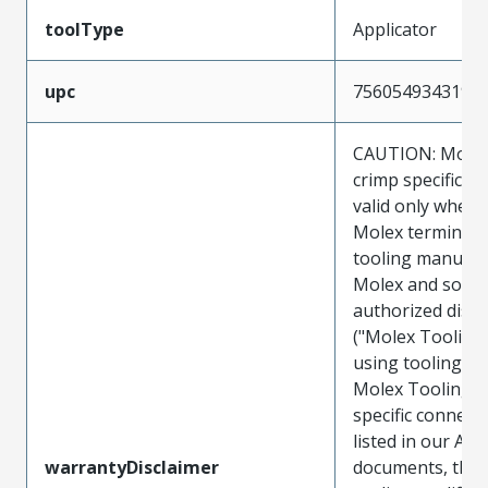
toolType
Applicator
upc
756054934319
CAUTION: Molex
crimp specificat
valid only when 
Molex terminals
tooling manufac
Molex and sold 
authorized distr
("Molex Tooling
using tooling ot
Molex Tooling w
specific connect
listed in our ATS
warrantyDisclaimer
documents, the