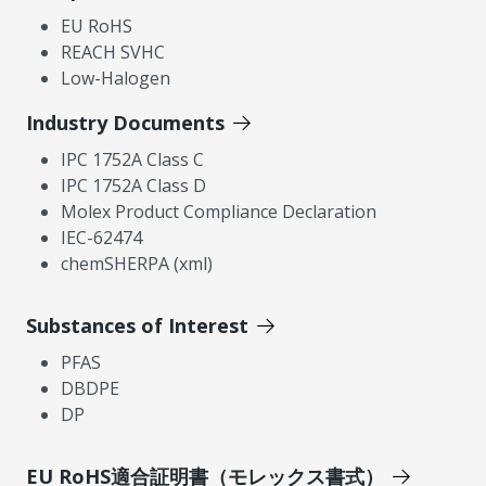
EU RoHS
REACH SVHC
Low-Halogen
Industry Documents
IPC 1752A Class C
IPC 1752A Class D
Molex Product Compliance Declaration
IEC-62474
chemSHERPA (xml)
Substances of Interest
PFAS
DBDPE
DP
EU RoHS適合証明書（モレックス書式）