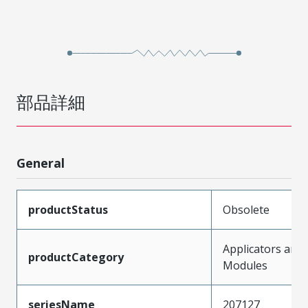
部品詳細
General
productStatus
Obsolete
Applicators and
productCategory
Modules
seriesName
207127