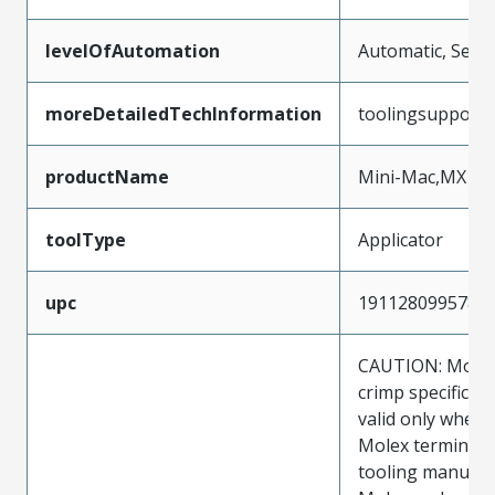
levelOfAutomation
Automatic, Semi
moreDetailedTechInformation
toolingsupport
productName
Mini-Mac,MX150
toolType
Applicator
upc
191128099578
CAUTION: Molex
crimp specificat
valid only when 
Molex terminals
tooling manufac