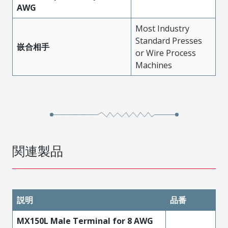
AWG
Most Industry
Standard Presses
嵌合相手
or Wire Process
Machines
関連製品
説明
品番
MX150L Male Terminal for 8 AWG