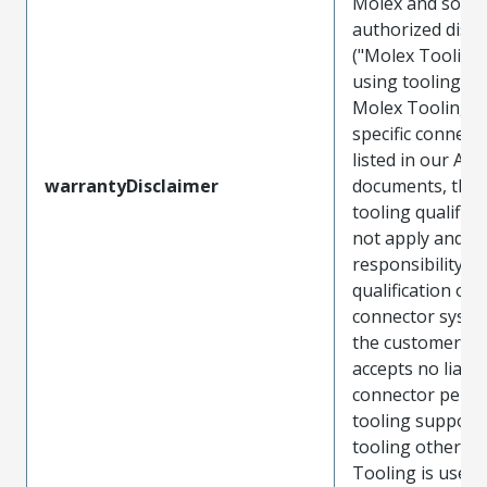
Molex and sold 
authorized distr
("Molex Tooling
using tooling ot
Molex Tooling w
specific connect
listed in our ATS
warrantyDisclaimer
documents, the
tooling qualifica
not apply and t
responsibility for
qualification of 
connector system
the customer. M
accepts no liabili
connector perf
tooling support
tooling other t
Tooling is used