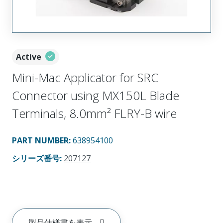
Active
Mini-Mac Applicator for SRC
Connector using MX150L Blade
Terminals, 8.0mm² FLRY-B wire
PART NUMBER
:
638954100
シリーズ番号
:
207127
製品仕様書を表示