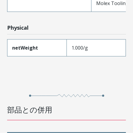
Molex Tooling is
Physical
netWeight
1.000/g
部品との併用