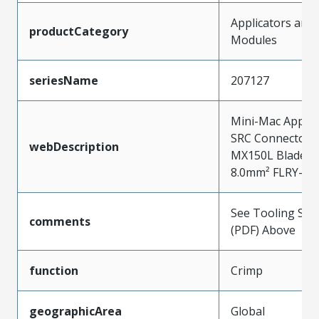
Applicators and
productCategory
Modules
seriesName
207127
Mini-Mac Applica
SRC Connector 
webDescription
MX150L Blade Te
8.0mm² FLRY-B w
See Tooling Spec
comments
(PDF) Above
function
Crimp
geographicArea
Global