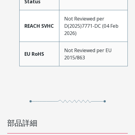
Status
Not Reviewed per
REACH SVHC
D(2025)7771-DC (04 Feb
2026)
Not Reviewed per EU
EU RoHS
2015/863
部品詳細