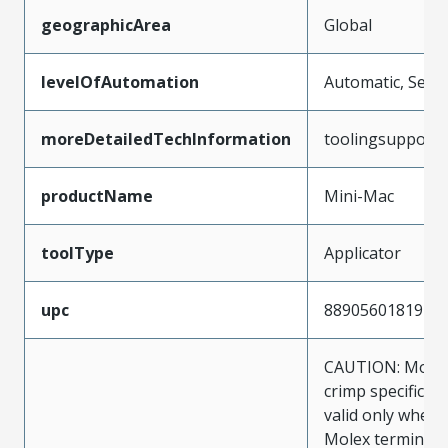
geographicArea
Global
levelOfAutomation
Automatic, Semi
moreDetailedTechInformation
toolingsupport
productName
Mini-Mac
toolType
Applicator
upc
889056018197
CAUTION: Molex
crimp specificat
valid only when 
Molex terminals