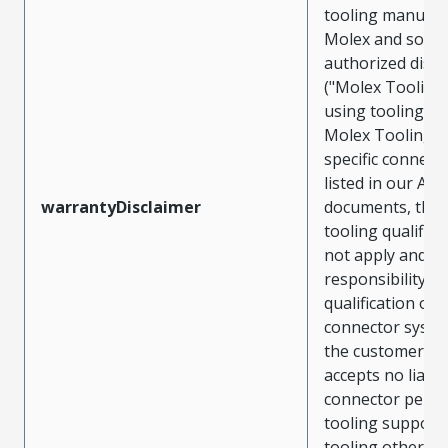
tooling manufac
Molex and sold 
authorized distr
("Molex Tooling
using tooling ot
Molex Tooling w
specific connect
listed in our ATS
warrantyDisclaimer
documents, the
tooling qualifica
not apply and t
responsibility for
qualification of 
connector system
the customer. M
accepts no liabili
connector perf
tooling support
tooling other t