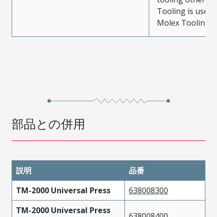
Tooling is used
Molex Tooling is
部品との併用
説明
品番
TM-2000 Universal Press
638008300
TM-2000 Universal Press
638008400