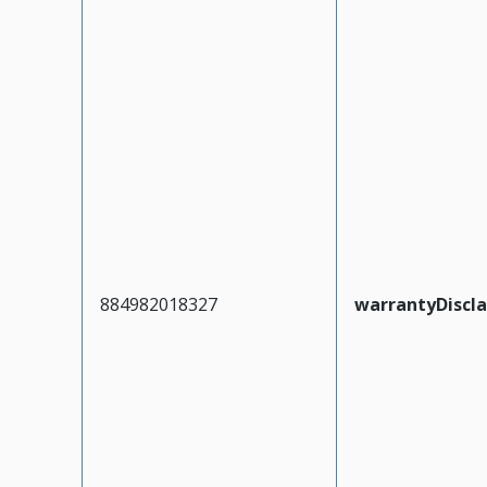
884982018327
warrantyDiscl