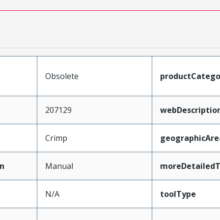
Obsolete
productCatego
207129
webDescriptio
Crimp
geographicAre
n
Manual
moreDetailedT
N/A
toolType