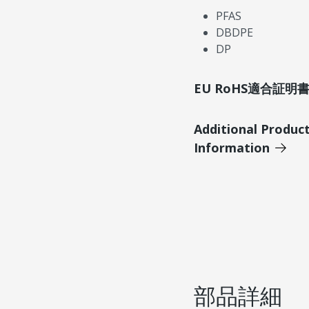
PFAS
DBDPE
DP
EU RoHS適合証
Additional Produc
Information
部品詳細