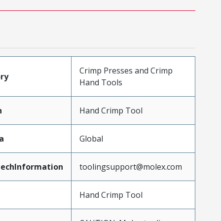
Crimp Presses and Crimp
ry
Hand Tools
n
Hand Crimp Tool
a
Global
echInformation
toolingsupport@molex.com
Hand Crimp Tool