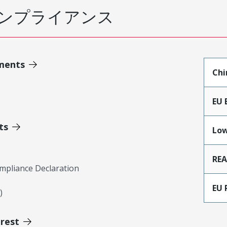
ンプライアンス
ments
Chi
EU 
ts
Low
RE
mpliance Declaration
EU 
)
erest