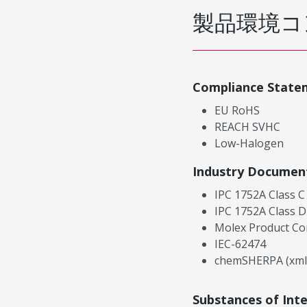
製品環境コ
Compliance State
EU RoHS
REACH SVHC
Low-Halogen
Industry Documen
IPC 1752A Class C
IPC 1752A Class D
Molex Product Co
IEC-62474
chemSHERPA (xml
Substances of Int