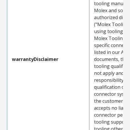
tooling manufac
Molex and sold 
authorized distr
("Molex Tooling
using tooling ot
Molex Tooling w
specific connect
listed in our ATS
warrantyDisclaimer
documents, the
tooling qualifica
not apply and t
responsibility for
qualification of 
connector system
the customer. M
accepts no liabili
connector perf
tooling support
tooling other t