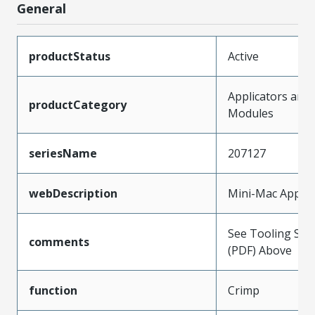
General
productStatus
Active
Applicators and
productCategory
Modules
seriesName
207127
webDescription
Mini-Mac Applic
See Tooling Spec
comments
(PDF) Above
function
Crimp