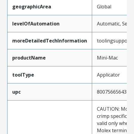
geographicArea
Global
levelOfAutomation
Automatic, Semi
moreDetailedTechInformation
toolingsupport
productName
Mini-Mac
toolType
Applicator
upc
800756656434
CAUTION: Molex
crimp specificat
valid only when 
Molex terminals