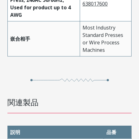
638017600
Used for product up to 4
AWG
Most Industry
Standard Presses
嵌合相手
or Wire Process
Machines
関連製品
説明
品番