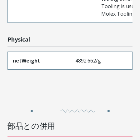
Tooling is used
Molex Tooling is
Physical
netWeight
4892.662/g
部品との併用