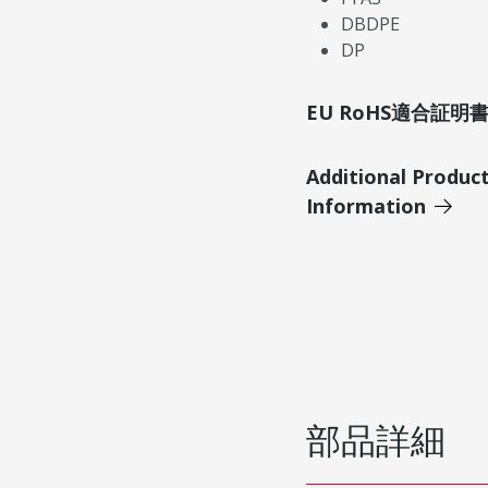
DBDPE
DP
EU RoHS適合証
Additional Produc
Information
部品詳細