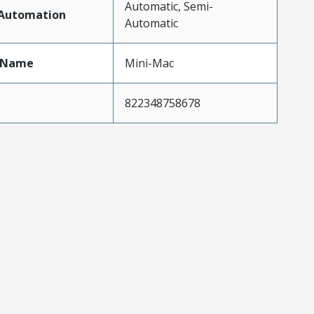
Automatic, Semi-
fAutomation
Automatic
tName
Mini-Mac
822348758678