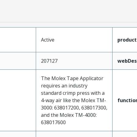
Active
produc
207127
webDesc
The Molex Tape Applicator
requires an industry
standard crimp press with a
4-way air like the Molex TM-
functio
3000: 638017200, 638017300,
and the Molex TM-4000:
638017600