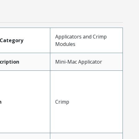
Applicators and Crimp
tCategory
Modules
ription
Mini-Mac Applicator
n
Crimp