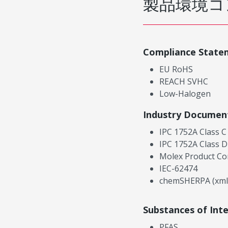
製品環境コ
Compliance State
EU RoHS
REACH SVHC
Low-Halogen
Industry Documen
IPC 1752A Class C
IPC 1752A Class D
Molex Product Co
IEC-62474
chemSHERPA (xml
Substances of Int
PFAS