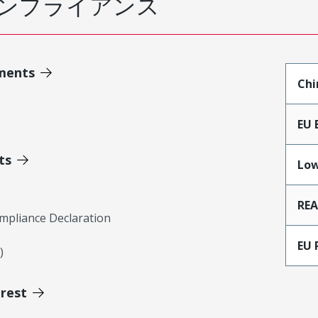
ンプライアンス
ments
Chi
EU 
ts
Low
RE
mpliance Declaration
EU 
)
erest