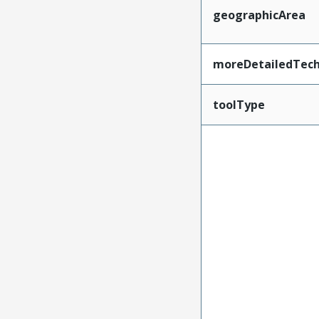
geographicArea
moreDetailedTech
toolType