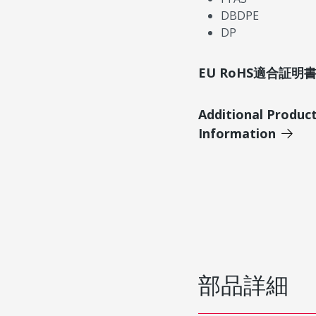
DBDPE
DP
EU RoHS適合証
Additional Produc
Information
部品詳細