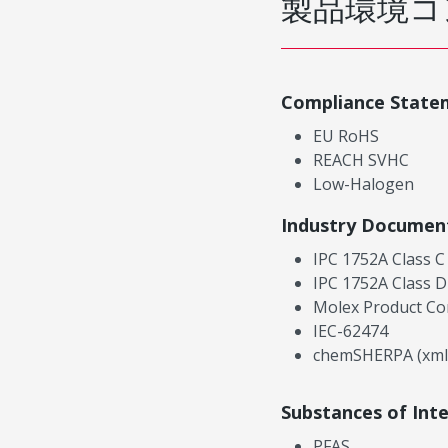
製品環境コ
Compliance State
EU RoHS
REACH SVHC
Low-Halogen
Industry Documen
IPC 1752A Class C
IPC 1752A Class D
Molex Product Co
IEC-62474
chemSHERPA (xml
Substances of Int
PFAS