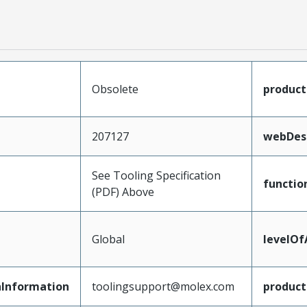
Obsolete
produc
207127
webDesc
See Tooling Specification
functio
(PDF) Above
Global
levelO
Information
toolingsupport@molex.com
produc