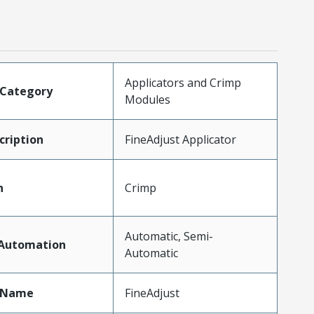
Applicators and Crimp
tCategory
Modules
ription
FineAdjust Applicator
n
Crimp
Automatic, Semi-
fAutomation
Automatic
tName
FineAdjust