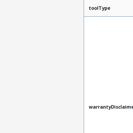
toolType
warrantyDisclaim