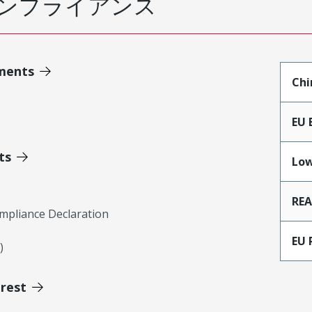
ンプライアンス
ments
Chi
EU 
ts
Low
RE
mpliance Declaration
EU 
)
erest