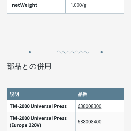
netWeight
1.000/g
部品との併用
説明
品番
TM-2000 Universal Press
638008300
TM-2000 Universal Press
638008400
(Europe 220V)