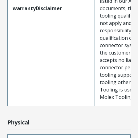
listed in our ATS
warrantyDisclaimer
documents, the
tooling qualifica
not apply and t
responsibility for
qualification of 
connector system
the customer. M
accepts no liabili
connector perf
tooling support
tooling other t
Tooling is used
Molex Tooling is
Physical