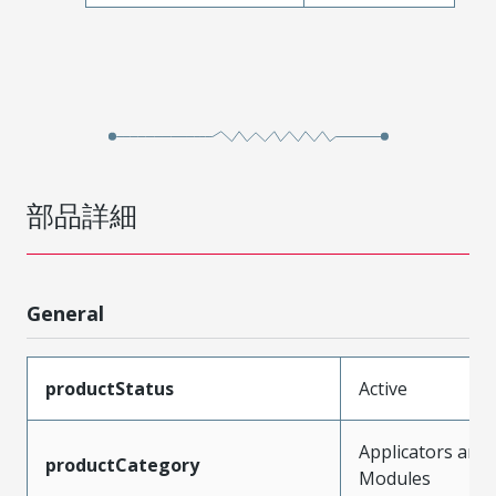
部品詳細
General
productStatus
Active
Applicators and
productCategory
Modules