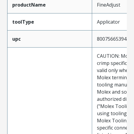
productName
FineAdjust
toolType
Applicator
upc
800756653945
CAUTION: Molex
crimp specificat
valid only when 
Molex terminals
tooling manufac
Molex and sold 
authorized distr
("Molex Tooling
using tooling ot
Molex Tooling w
specific connect