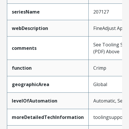
seriesName
207127
webDescription
FineAdjust Appli
See Tooling Spec
comments
(PDF) Above
function
Crimp
geographicArea
Global
levelOfAutomation
Automatic, Semi
moreDetailedTechInformation
toolingsupport