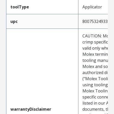
toolType
Applicator
upc
800753249332
CAUTION: Molex
crimp specificat
valid only when 
Molex terminals
tooling manufac
Molex and sold 
authorized distr
("Molex Tooling
using tooling ot
Molex Tooling w
specific connect
listed in our ATS
warrantyDisclaimer
documents, the