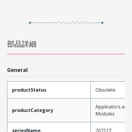
部品詳細
General
productStatus
Obsolete
Applicators and
productCategory
Modules
seriesName
207127