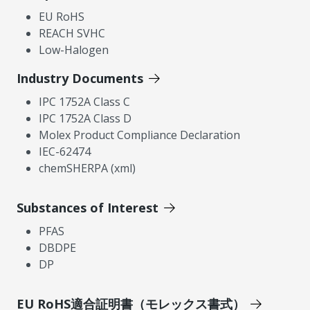
EU RoHS
REACH SVHC
Low-Halogen
Industry Documents
IPC 1752A Class C
IPC 1752A Class D
Molex Product Compliance Declaration
IEC-62474
chemSHERPA (xml)
Substances of Interest
PFAS
DBDPE
DP
EU RoHS適合証明書（モレックス書式）