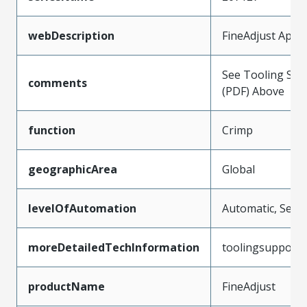
webDescription
FineAdjust Appli
See Tooling Spec
comments
(PDF) Above
function
Crimp
geographicArea
Global
levelOfAutomation
Automatic, Semi
moreDetailedTechInformation
toolingsupport
productName
FineAdjust