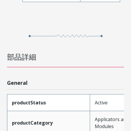
部品詳細
General
productStatus
Active
Applicators and
productCategory
Modules