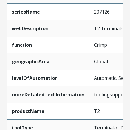
seriesName
207126
webDescription
T2 Terminator D
function
Crimp
geographicArea
Global
levelOfAutomation
Automatic, Semi
moreDetailedTechInformation
toolingsupport
productName
T2
toolType
Terminator Die