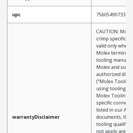
upc
756054907337
CAUTION: Molex
crimp specificat
valid only when 
Molex terminals
tooling manufac
Molex and sold 
authorized distr
("Molex Tooling
using tooling ot
Molex Tooling w
specific connect
listed in our ATS
warrantyDisclaimer
documents, the
tooling qualifica
not apply and t