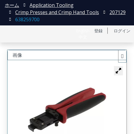
ホーム
Application Tooling
Crimp Presses and Crimp Hand Tools
207129
638259700
English
登録
ログイン
中文
画像