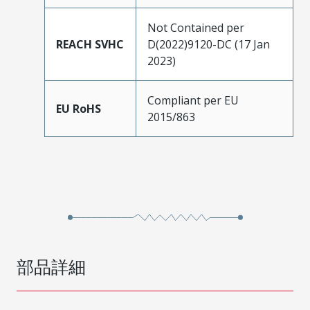
Not Contained per
REACH SVHC
D(2022)9120-DC (17 Jan
2023)
Compliant per EU
EU RoHS
2015/863
部品詳細