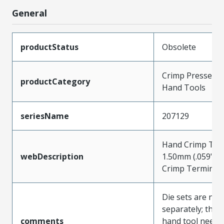
General
productStatus
Obsolete
Crimp Presses a
productCategory
Hand Tools
seriesName
207129
Hand Crimp Tool
webDescription
1.50mm (.059") 
Crimp Terminal
Die sets are not
separately; the 
comments
hand tool needs