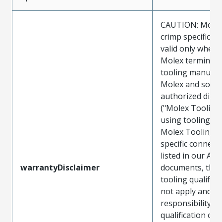
CAUTION: Molex
crimp specificat
valid only when 
Molex terminals
tooling manufac
Molex and sold 
authorized distr
("Molex Tooling
using tooling ot
Molex Tooling w
specific connect
listed in our ATS
warrantyDisclaimer
documents, the
tooling qualifica
not apply and t
responsibility for
qualification of 