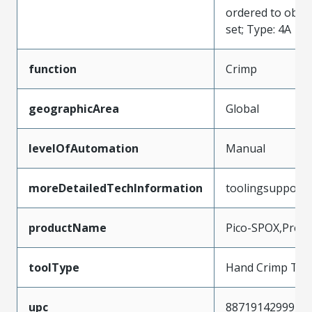
ordered to obtai
set; Type: 4A
function
Crimp
geographicArea
Global
levelOfAutomation
Manual
moreDetailedTechInformation
toolingsupport
productName
Pico-SPOX,Prem
toolType
Hand Crimp Too
upc
887191429991