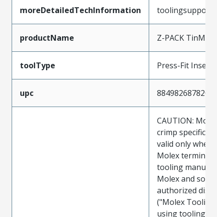
moreDetailedTechInformation
toolingsupport
productName
Z-PACK TinMan
toolType
Press-Fit Insert
upc
884982687820
CAUTION: Molex
crimp specificat
valid only when 
Molex terminals
tooling manufac
Molex and sold 
authorized distr
("Molex Tooling
using tooling ot