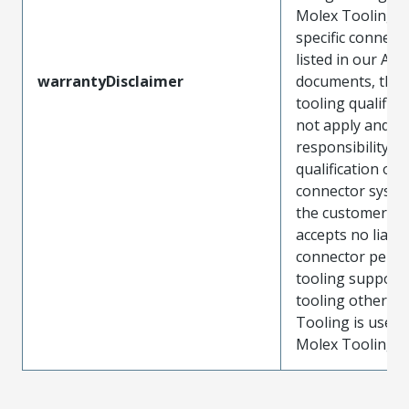
Molex Tooling w
specific connect
listed in our ATS
warrantyDisclaimer
documents, the
tooling qualifica
not apply and t
responsibility for
qualification of 
connector system
the customer. M
accepts no liabili
connector perf
tooling support
tooling other t
Tooling is used
Molex Tooling is