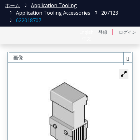
ホーム
Application Tooling
Application Tooling Accessories
207123
622018707
English
登録
ログイン
中文
画像