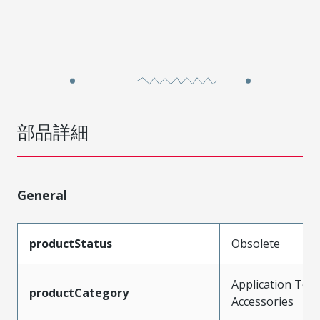
部品詳細
General
productStatus
Obsolete
Application Tool
productCategory
Accessories