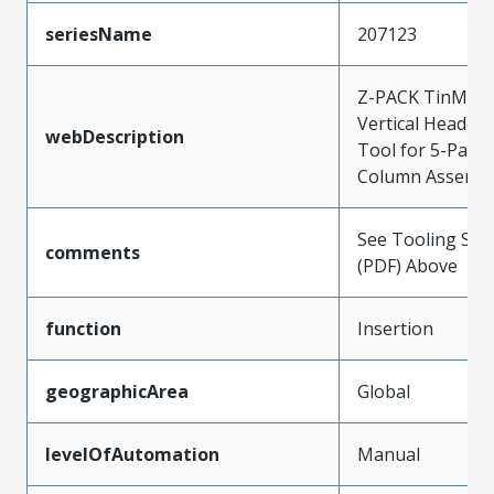
seriesName
207123
Z-PACK TinMan 
Vertical Header 
webDescription
Tool for 5-Pair 
Column Assembl
See Tooling Spec
comments
(PDF) Above
function
Insertion
geographicArea
Global
levelOfAutomation
Manual