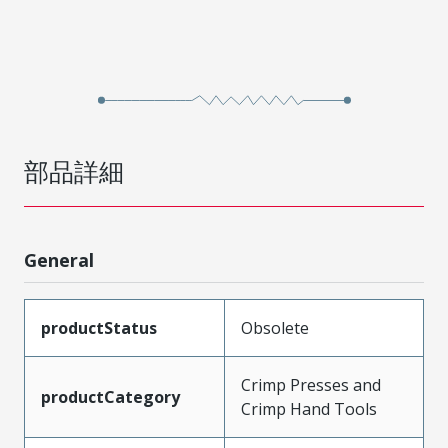
部品詳細
General
productStatus
Obsolete
Crimp Presses and
productCategory
Crimp Hand Tools