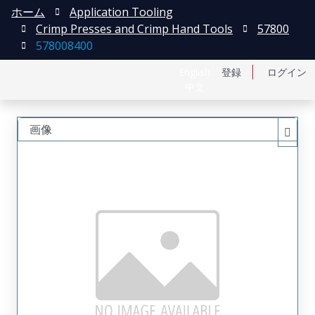
ホーム
Application Tooling
Crimp Presses and Crimp Hand Tools
57800
578008400
English
登録
ログイン
中文
画像