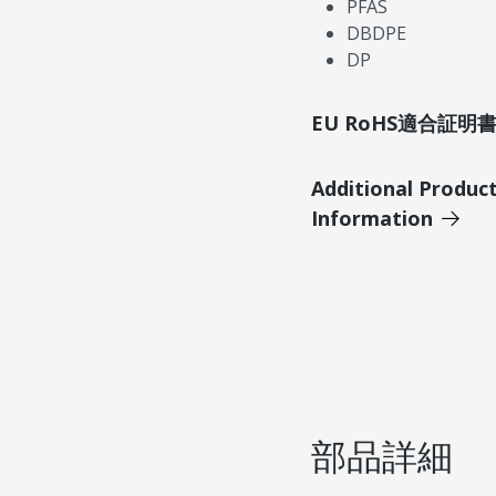
PFAS
DBDPE
DP
EU RoHS適合証
Additional Produc
Information
部品詳細