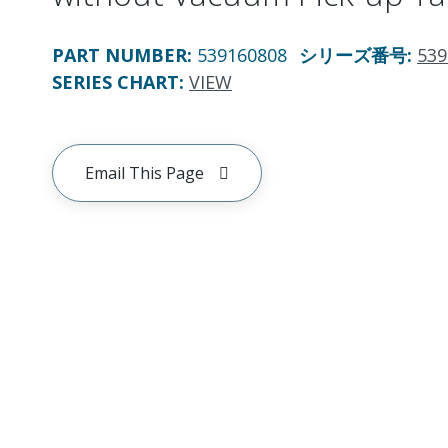
PART NUMBER
:
539160808
シリーズ番号
:
539
SERIES CHART
:
VIEW
Email This Page