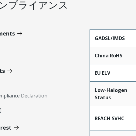
ンプライアンス
ments
GADSL/IMDS
China RoHS
ts
EU ELV
Low-Halogen
mpliance Declaration
Status
)
REACH SVHC
erest