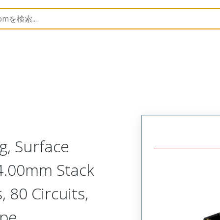
53916
539160808
g, Surface
 4.00mm Stack
 80 Circuits,
ape