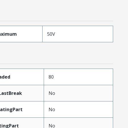
aximum
50V
oaded
80
LastBreak
No
atingPart
No
tingPart
No