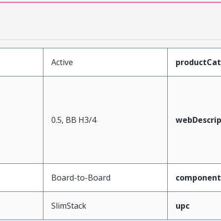
Active
productCa
0.5, BB H3/4
webDescrip
Board-to-Board
component
SlimStack
upc