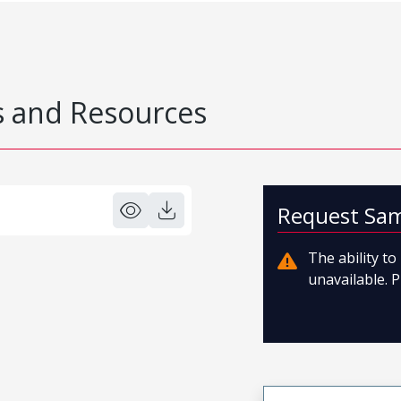
 and Resources
Request Sa
The ability t
unavailable. P