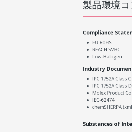
製品環境コ
Compliance State
EU RoHS
REACH SVHC
Low-Halogen
Industry Documen
IPC 1752A Class C
IPC 1752A Class D
Molex Product Co
IEC-62474
chemSHERPA (xml
Substances of Int