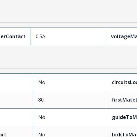
erContact
0.5A
voltageM
No
circuitsL
80
firstMate
No
guideToM
art
No
lockToMa