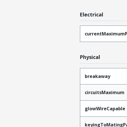
Electrical
currentMaximumP
Physical
breakaway
circuitsMaximum
glowWireCapable
keyingToMatingP