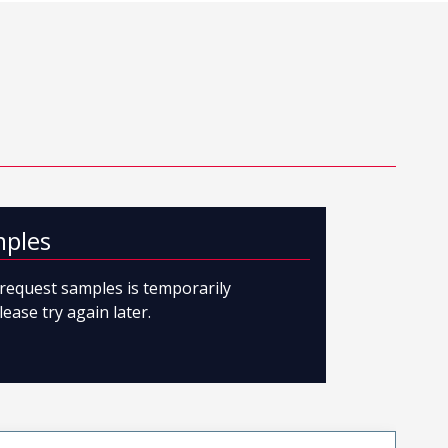
mples
o request samples is temporarily
lease try again later.