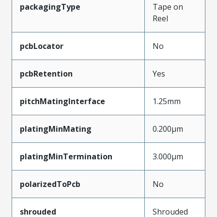
packagingType
Tape on
Reel
pcbLocator
No
pcbRetention
Yes
pitchMatingInterface
1.25mm
platingMinMating
0.200µm
platingMinTermination
3.000µm
polarizedToPcb
No
shrouded
Shrouded