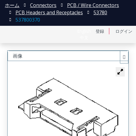
ホーム
Connectors
PCB / Wire Connectors
PCB Headers and Receptacles
53780
537800370
English
登録
ログイン
中文
画像