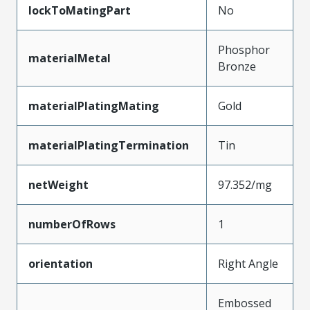
lockToMatingPart
No
Phosphor
materialMetal
Bronze
materialPlatingMating
Gold
materialPlatingTermination
Tin
netWeight
97.352/mg
numberOfRows
1
orientation
Right Angle
Embossed