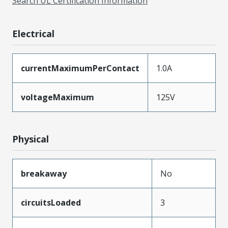
Search UL Certification Information
Electrical
currentMaximumPerContact
1.0A
voltageMaximum
125V
Physical
breakaway
No
circuitsLoaded
3