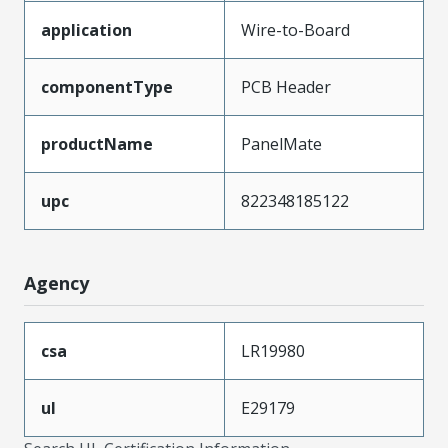
application
Wire-to-Board
componentType
PCB Header
productName
PanelMate
upc
822348185122
Agency
csa
LR19980
ul
E29179