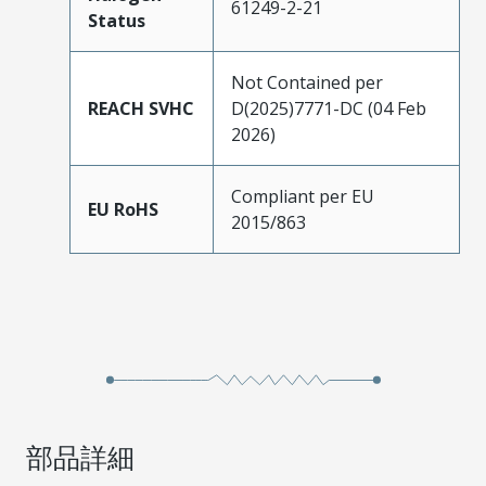
61249-2-21
Status
Not Contained per
REACH SVHC
D(2025)7771-DC (04 Feb
2026)
Compliant per EU
EU RoHS
2015/863
部品詳細