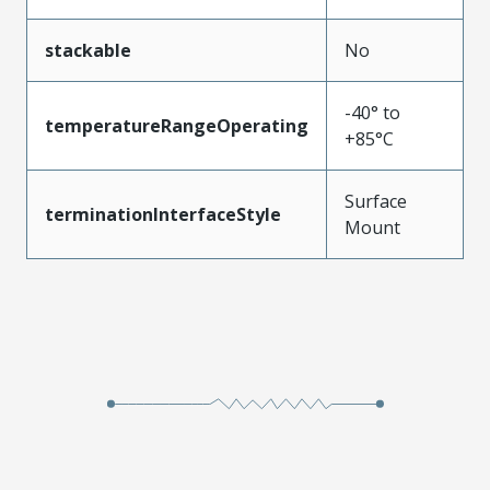
stackable
No
-40° to
temperatureRangeOperating
+85°C
Surface
terminationInterfaceStyle
Mount