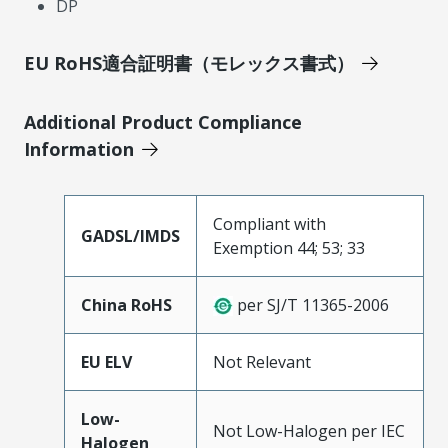
DP
EU RoHS適合証明書（モレックス書式）
Additional Product Compliance
Information
Compliant with
GADSL/IMDS
Exemption 44; 53; 33
China RoHS
per SJ/T 11365-2006
EU ELV
Not Relevant
Low-
Not Low-Halogen per IEC
Halogen