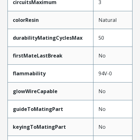
circuitsMaximum
3
colorResin
Natural
durabilityMatingCyclesMax
50
firstMateLastBreak
No
flammability
94V-0
glowWireCapable
No
guideToMatingPart
No
keyingToMatingPart
No