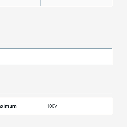
aximum
100V