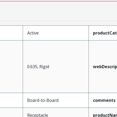
Active
productCa
0.635, Rigid
webDescrip
Board-to-Board
comments
Receptacle
productNa