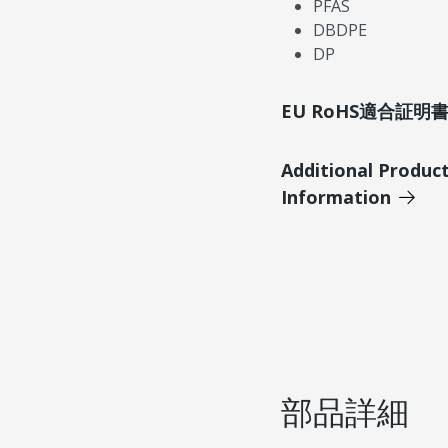
PFAS
DBDPE
DP
EU RoHS適合証
Additional Produc
Information
部品詳細