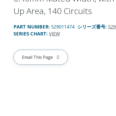
Up Area, 140 Circuits
PART NUMBER
:
529011474
シリーズ番号
:
529
SERIES CHART
:
VIEW
Email This Page