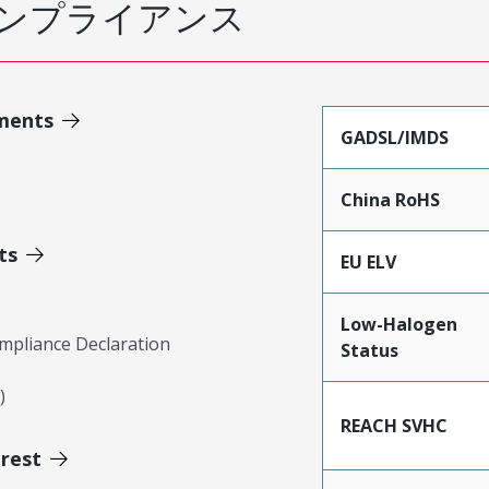
ンプライアンス
ments
GADSL/IMDS
China RoHS
ts
EU ELV
Low-Halogen
mpliance Declaration
Status
)
REACH SVHC
erest