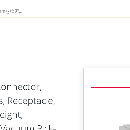
52901
529011474
Connector,
, Receptacle,
ight,
 Vacuum Pick-