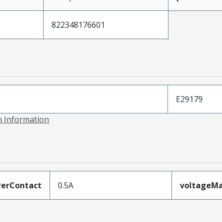
822348176601
E29179
on Information
erContact
0.5A
voltageM