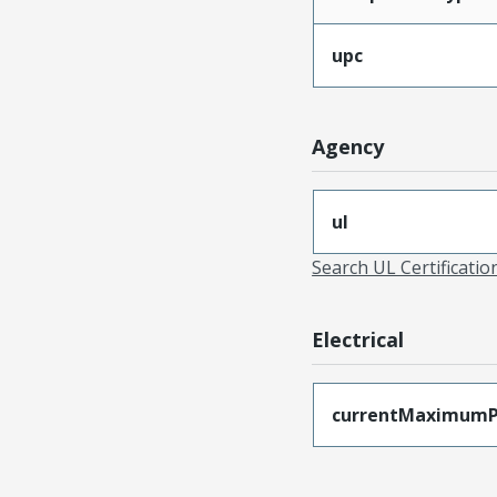
upc
Agency
ul
Search UL Certificati
Electrical
currentMaximumP