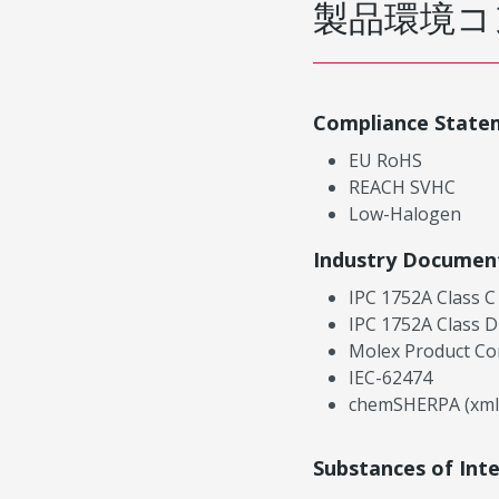
製品環境コ
Compliance State
EU RoHS
REACH SVHC
Low-Halogen
Industry Documen
IPC 1752A Class C
IPC 1752A Class D
Molex Product Co
IEC-62474
chemSHERPA (xml
Substances of Int