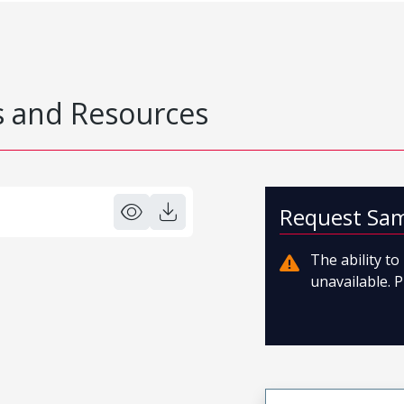
 and Resources
Request Sa
The ability t
unavailable. P