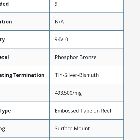
aded
9
ition
N/A
ty
94V-0
etal
Phosphor Bronze
atingTermination
Tin-Silver-Bismuth
493.500/mg
Type
Embossed Tape on Reel
ng
Surface Mount