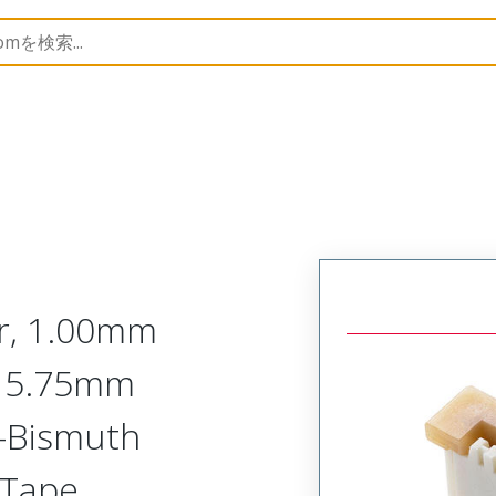
10
526100934
r, 1.00mm
l, 5.75mm
er-Bismuth
e Tape