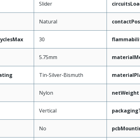
Slider
circuitsLo
Natural
contactPos
CyclesMax
30
flammabili
5.75mm
materialM
ating
Tin-Silver-Bismuth
materialPl
Nylon
netWeight
Vertical
packaging
No
pcbMounti