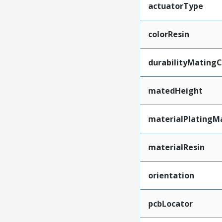
actuatorType
colorResin
durabilityMating
matedHeight
materialPlatingM
materialResin
orientation
pcbLocator