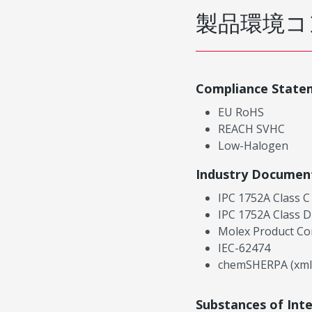
製品環境コ
Compliance State
EU RoHS
REACH SVHC
Low-Halogen
Industry Documen
IPC 1752A Class C
IPC 1752A Class D
Molex Product Co
IEC-62474
chemSHERPA (xml
Substances of Int