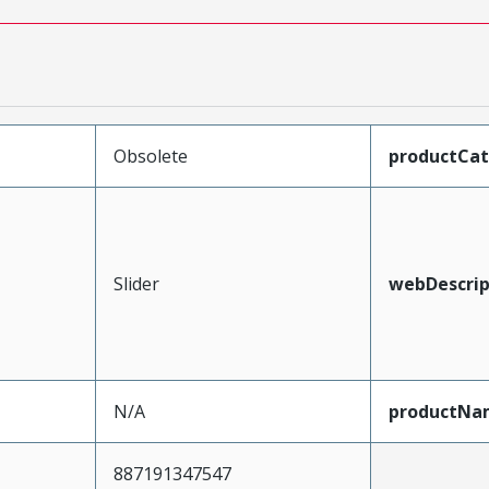
Obsolete
productCa
Slider
webDescrip
N/A
productNa
887191347547