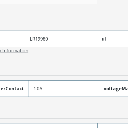
LR19980
ul
on Information
erContact
1.0A
voltageM