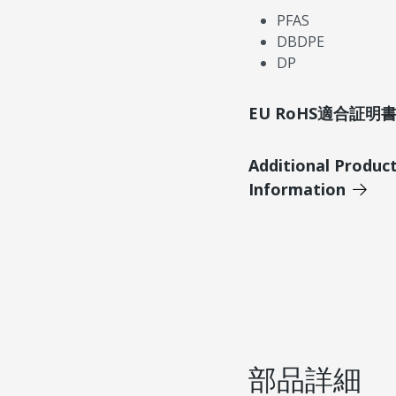
PFAS
DBDPE
DP
EU RoHS適合証
Additional Produc
Information
部品詳細