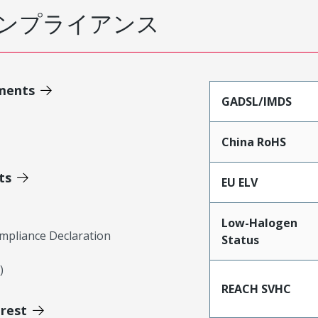
ンプライアンス
ments
GADSL/IMDS
China RoHS
ts
EU ELV
Low-Halogen
mpliance Declaration
Status
)
REACH SVHC
erest