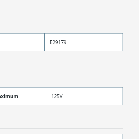
E29179
aximum
125V