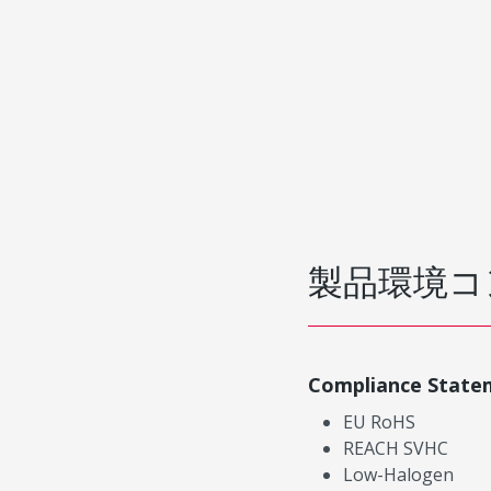
製品環境コ
Compliance State
EU RoHS
REACH SVHC
Low-Halogen