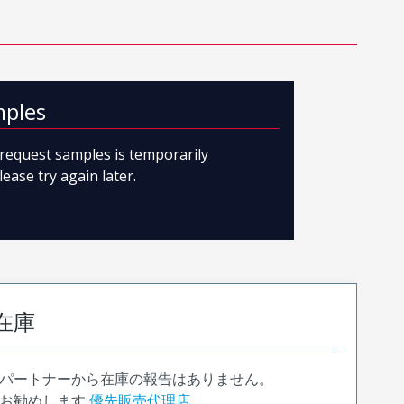
mples
o request samples is temporarily
lease try again later.
在庫
パートナーから在庫の報告はありません。
お勧めします
優先販売代理店