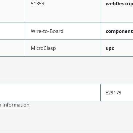
51353
webDescrip
Wire-to-Board
component
MicroClasp
upc
E29179
on Information