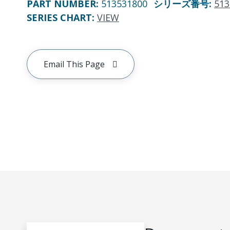
PART NUMBER
:
513531800
シリーズ番号
:
513
SERIES CHART
:
VIEW
Email This Page