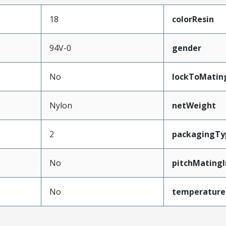
18
colorResin
94V-0
gender
No
lockToMatin
Nylon
netWeight
2
packagingTy
No
pitchMatingI
No
temperature