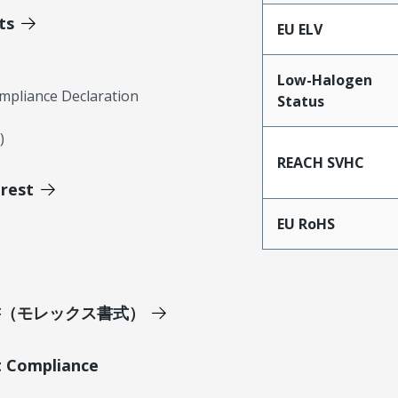
ts
EU ELV
Low-Halogen
mpliance Declaration
Status
)
REACH SVHC
erest
EU RoHS
明書（モレックス書式）
t Compliance