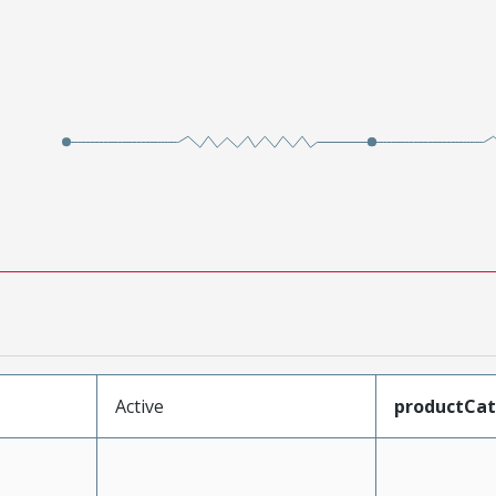
Active
productCa