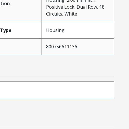
Housing, 2.00mm Pitch,
tion
Positive Lock, Dual Row, 18
Circuits, White
Type
Housing
800756611136