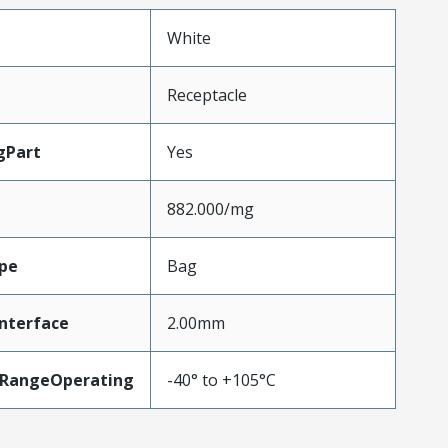
White
Receptacle
gPart
Yes
882.000/mg
pe
Bag
nterface
2.00mm
RangeOperating
-40° to +105°C