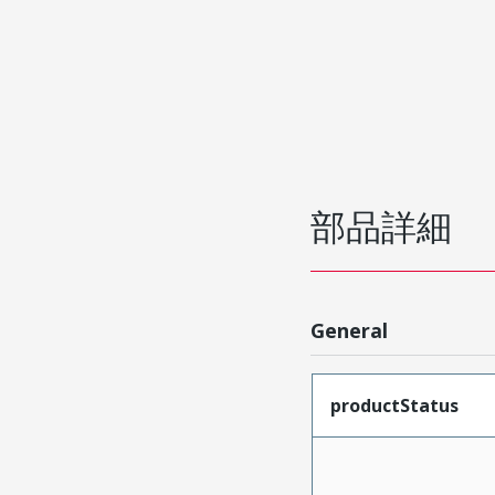
部品詳細
General
productStatus