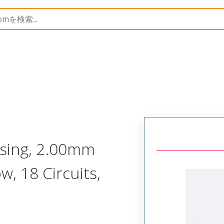
nnector Housings
51353
513531800
sing, 2.00mm
w, 18 Circuits,