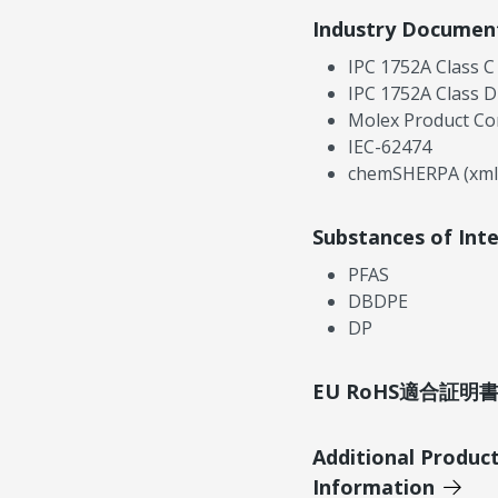
Industry Documen
IPC 1752A Class C
IPC 1752A Class D
Molex Product Co
IEC-62474
chemSHERPA (xml
Substances of Int
PFAS
DBDPE
DP
EU RoHS適合証
Additional Produc
Information