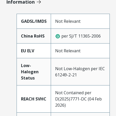
Information
GADSL/IMDS
Not Relevant
China RoHS
per SJ/T 11365-2006
EU ELV
Not Relevant
Low-
Not Low-Halogen per IEC
Halogen
61249-2-21
Status
Not Contained per
REACH SVHC
D(2025)7771-DC (04 Feb
2026)