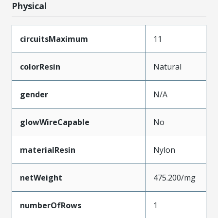
Physical
circuitsMaximum
11
colorResin
Natural
gender
N/A
glowWireCapable
No
materialResin
Nylon
netWeight
475.200/mg
numberOfRows
1