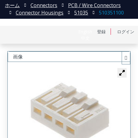
ホーム
Connectors
PCB / Wire Connectors
Connector Housings
51035
510351100
English
登録
ログイン
中文
画像