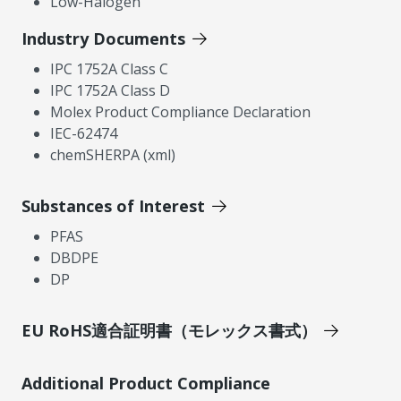
Low-Halogen
Industry Documents
IPC 1752A Class C
IPC 1752A Class D
Molex Product Compliance Declaration
IEC-62474
chemSHERPA (xml)
Substances of Interest
PFAS
DBDPE
DP
EU RoHS適合証明書（モレックス書式）
Additional Product Compliance