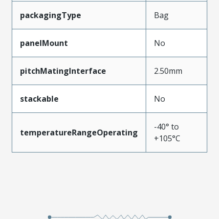
packagingType
Bag
panelMount
No
pitchMatingInterface
2.50mm
stackable
No
-40° to
temperatureRangeOperating
+105°C