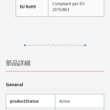
Compliant per EU
EU RoHS
2015/863
部品詳細
General
productStatus
Active