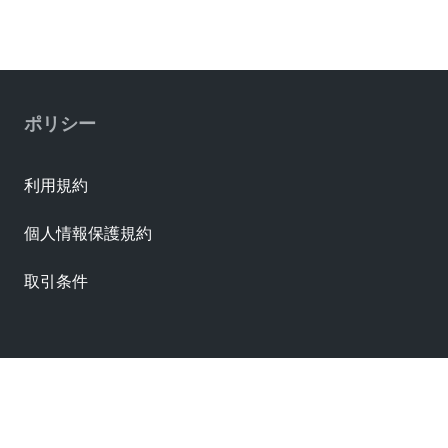
EU RoHS
RoHS Status
Compliant per EU 2015/863
ポリシー
Connector Housings
利用規約
個人情報保護規約
取引条件
資料