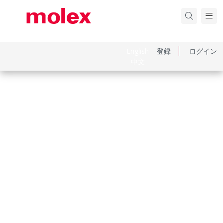
English
登録
ログイン
中文
品番
510150300
カテゴリ
Connector Housings
Physical Specifications
Circuits Maximum
3.0
Color Resin
Natural
Gender