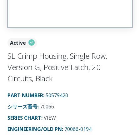
Active
SL Crimp Housing, Single Row,
Version G, Positive Latch, 20
Circuits, Black
PART NUMBER
:
50579420
シリーズ番号
:
70066
SERIES CHART
:
VIEW
ENGINEERING/OLD PN:
70066-0194