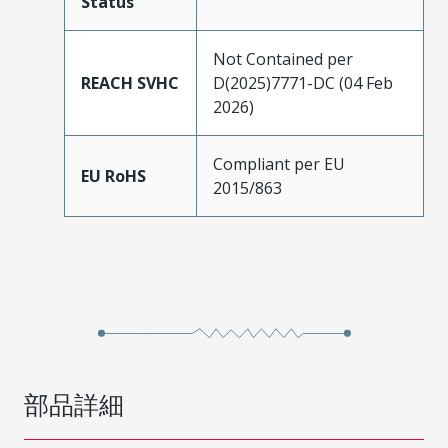
Status
Not Contained per
REACH SVHC
D(2025)7771-DC (04 Feb
2026)
Compliant per EU
EU RoHS
2015/863
部品詳細