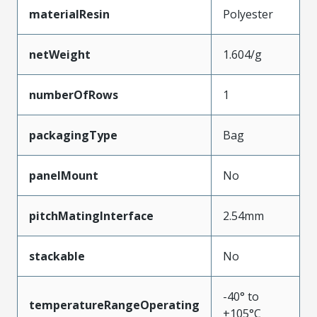
materialResin
Polyester
netWeight
1.604/g
numberOfRows
1
packagingType
Bag
panelMount
No
pitchMatingInterface
2.54mm
stackable
No
-40° to
temperatureRangeOperating
+105°C