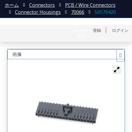
ホーム
Connectors
PCB / Wire Connectors
Connector Housings
70066
50579420
English
登録
ログイン
中文
画像