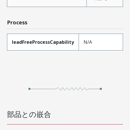
Process
leadFreeProcessCapability
N/A
部品との嵌合