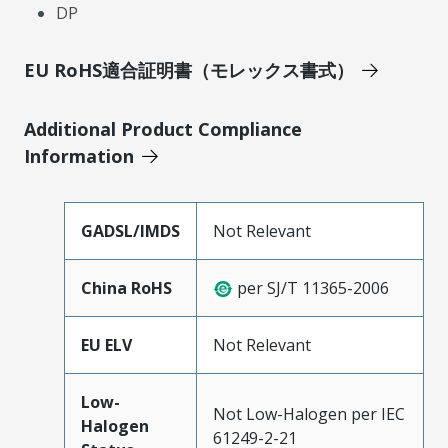
DP
EU RoHS適合証明書（モレックス書式）
Additional Product Compliance
Information
GADSL/IMDS
Not Relevant
China RoHS
per SJ/T 11365-2006
EU ELV
Not Relevant
Low-
Not Low-Halogen per IEC
Halogen
61249-2-21