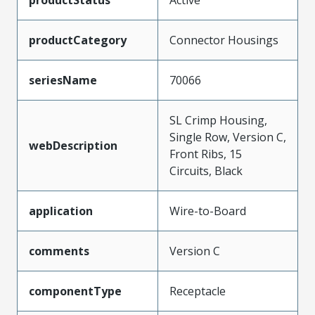
productCategory
Connector Housings
seriesName
70066
SL Crimp Housing,
Single Row, Version C,
webDescription
Front Ribs, 15
Circuits, Black
application
Wire-to-Board
comments
Version C
componentType
Receptacle