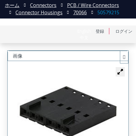
ホーム
Connectors
PCB / Wire Connectors
Connector Housings
70066
50579215
English
登録
ログイン
中文
画像