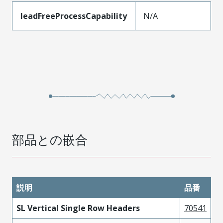
leadFreeProcessCapability
N/A
部品との嵌合
説明
品番
SL Vertical Single Row Headers
70541