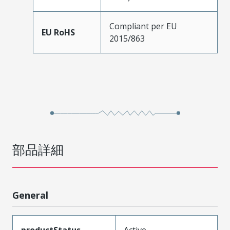
Compliant per EU
EU RoHS
2015/863
部品詳細
General
productStatus
Active