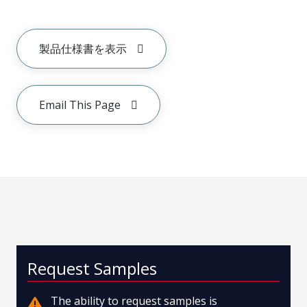
製品仕様書を表示
Email This Page
Request Samples
The ability to request samples is