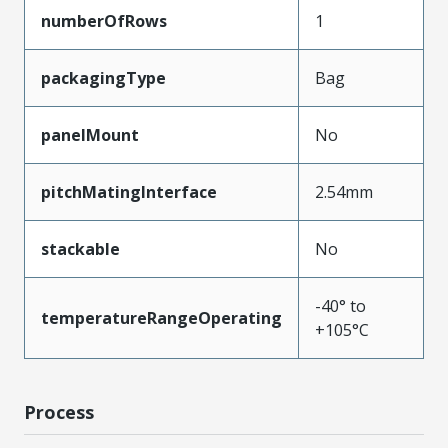
numberOfRows
1
packagingType
Bag
panelMount
No
pitchMatingInterface
2.54mm
stackable
No
-40° to
temperatureRangeOperating
+105°C
Process