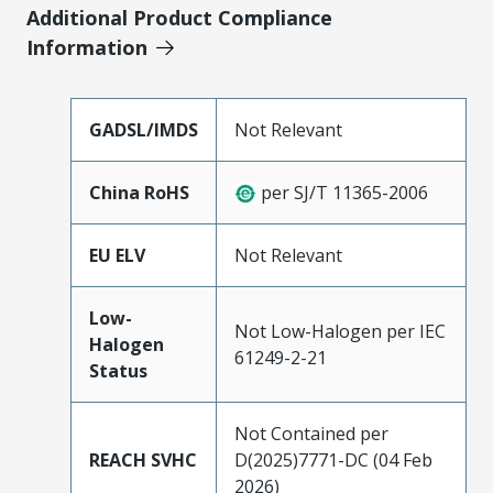
Additional Product Compliance
Information
GADSL/IMDS
Not Relevant
China RoHS
per SJ/T 11365-2006
EU ELV
Not Relevant
Low-
Not Low-Halogen per IEC
Halogen
61249-2-21
Status
Not Contained per
REACH SVHC
D(2025)7771-DC (04 Feb
2026)