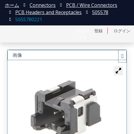
ホーム
Connectors
PCB / Wire Connectors
PCB Headers and Receptacles
505578
5055780221
English
登録
ログイン
中文
画像