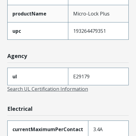
productName
Micro-Lock Plus
upc
193264479351
Agency
ul
E29179
Search UL Certification Information
Electrical
currentMaximumPerContact
3.4A