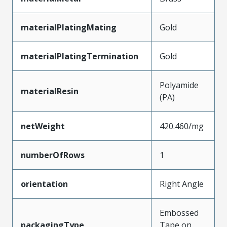
materialPlatingMating
Gold
materialPlatingTermination
Gold
Polyamide
materialResin
(PA)
netWeight
420.460/mg
numberOfRows
1
orientation
Right Angle
Embossed
packagingType
Tape on