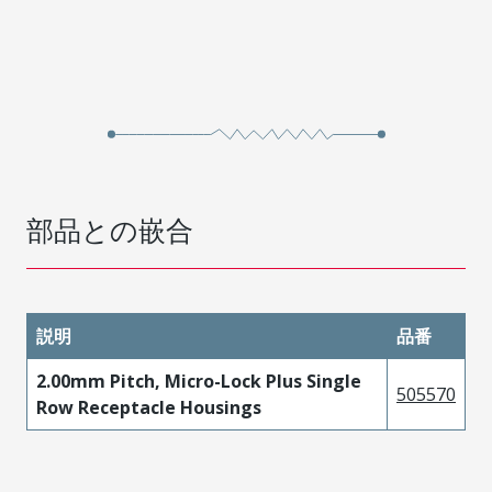
部品との嵌合
説明
品番
2.00mm Pitch, Micro-Lock Plus Single
505570
Row Receptacle Housings