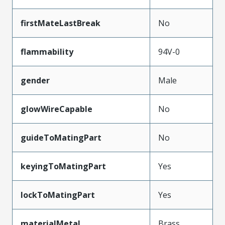
firstMateLastBreak
No
flammability
94V-0
gender
Male
glowWireCapable
No
guideToMatingPart
No
keyingToMatingPart
Yes
lockToMatingPart
Yes
materialMetal
Brass