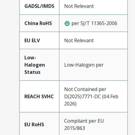
GADSL/IMDS
Not Relevant
China RoHS
per SJ/T 11365-2006
EU ELV
Not Relevant
Low-
Halogen
Low-Halogen per
Status
Not Contained per
REACH SVHC
D(2025)7771-DC (04 Feb
2026)
Compliant per EU
EU RoHS
2015/863