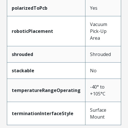
polarizedToPcb
Yes
Vacuum
roboticPlacement
Pick-Up
Area
shrouded
Shrouded
stackable
No
-40° to
temperatureRangeOperating
+105°C
Surface
terminationInterfaceStyle
Mount