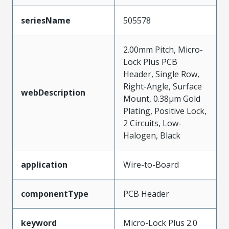
seriesName
505578
2.00mm Pitch, Micro-
Lock Plus PCB
Header, Single Row,
Right-Angle, Surface
webDescription
Mount, 0.38µm Gold
Plating, Positive Lock,
2 Circuits, Low-
Halogen, Black
application
Wire-to-Board
componentType
PCB Header
keyword
Micro-Lock Plus 2.0