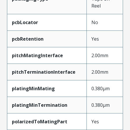
Reel
pcbLocator
No
pcbRetention
Yes
pitchMatingInterface
2.00mm
pitchTerminationInterface
2.00mm
platingMinMating
0.380µm
platingMinTermination
0.380µm
polarizedToMatingPart
Yes