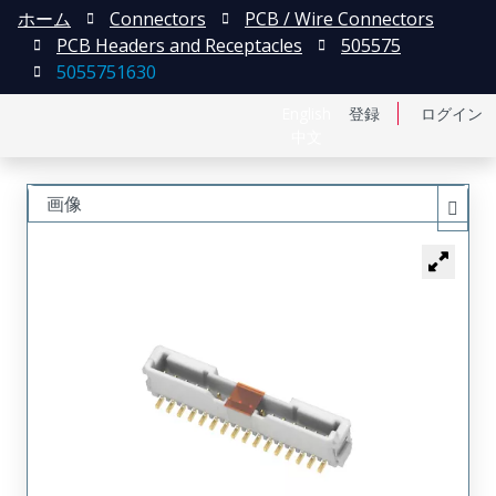
ホーム
Connectors
PCB / Wire Connectors
PCB Headers and Receptacles
505575
5055751630
English
登録
ログイン
中文
画像