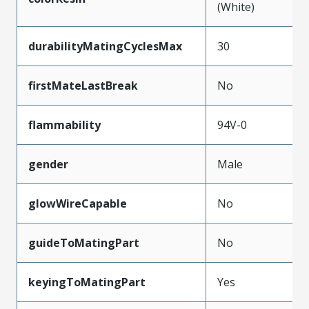
(White)
durabilityMatingCyclesMax
30
firstMateLastBreak
No
flammability
94V-0
gender
Male
glowWireCapable
No
guideToMatingPart
No
keyingToMatingPart
Yes