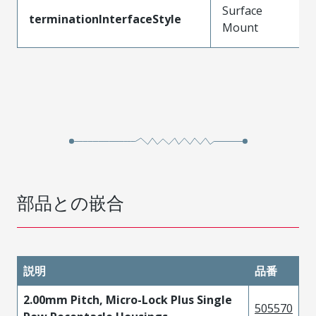
Surface
terminationInterfaceStyle
Mount
部品との嵌合
説明
品番
2.00mm Pitch, Micro-Lock Plus Single
505570