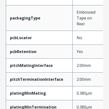
Embossed
packagingType
Tape on
Reel
pcbLocator
No
pcbRetention
Yes
pitchMatingInterface
2.00mm
pitchTerminationInterface
2.00mm
platingMinMating
0.380µm
platingMinTermination
0.380µm