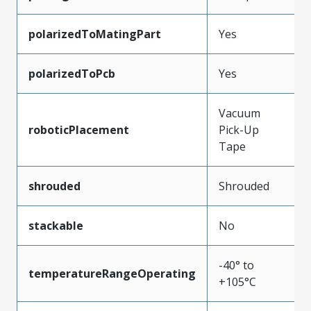
polarizedToMatingPart
Yes
polarizedToPcb
Yes
Vacuum
roboticPlacement
Pick-Up
Tape
shrouded
Shrouded
stackable
No
-40° to
temperatureRangeOperating
+105°C