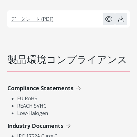
データシート (PDF)
製品環境コンプライアンス
Compliance Statements
EU RoHS
REACH SVHC
Low-Halogen
Industry Documents
IPC 1752A Class C