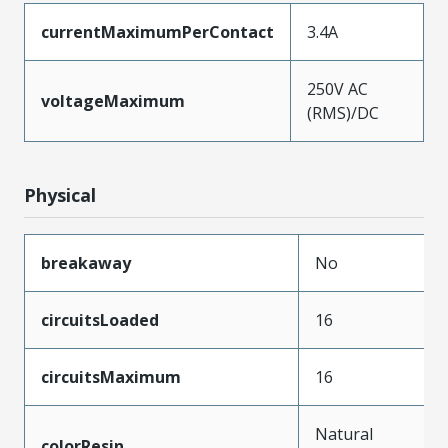
currentMaximumPerContact
3.4A
250V AC
voltageMaximum
(RMS)/DC
Physical
breakaway
No
circuitsLoaded
16
circuitsMaximum
16
Natural
colorResin