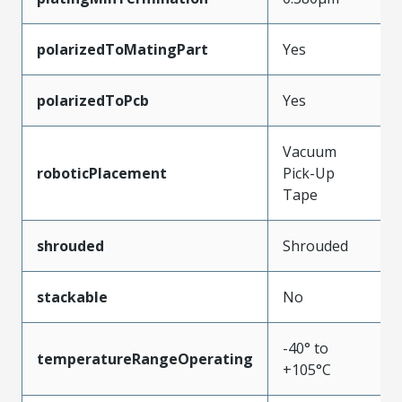
polarizedToMatingPart
Yes
polarizedToPcb
Yes
Vacuum
roboticPlacement
Pick-Up
Tape
shrouded
Shrouded
stackable
No
-40° to
temperatureRangeOperating
+105°C