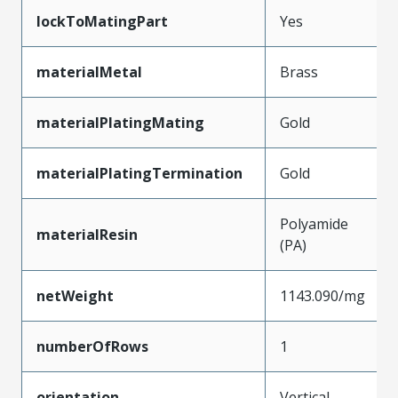
lockToMatingPart
Yes
materialMetal
Brass
materialPlatingMating
Gold
materialPlatingTermination
Gold
Polyamide
materialResin
(PA)
netWeight
1143.090/mg
numberOfRows
1
orientation
Vertical