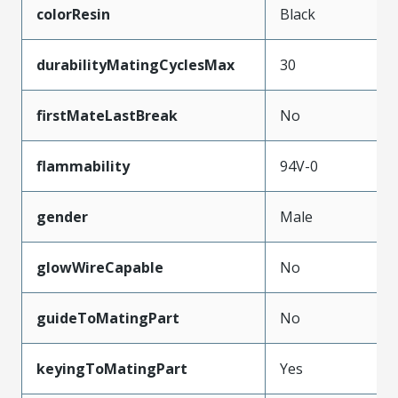
colorResin
Black
durabilityMatingCyclesMax
30
firstMateLastBreak
No
flammability
94V-0
gender
Male
glowWireCapable
No
guideToMatingPart
No
keyingToMatingPart
Yes