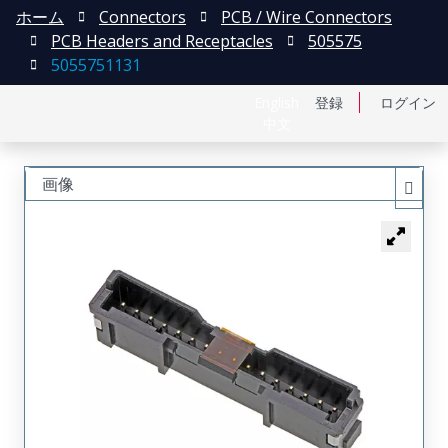
ホーム
Connectors
PCB / Wire Connectors
PCB Headers and Receptacles
505575
5055751131
English
登録
ログイン
中文
画像