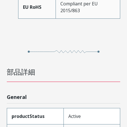
Compliant per EU
EU RoHS
2015/863
部品詳細
General
productStatus
Active