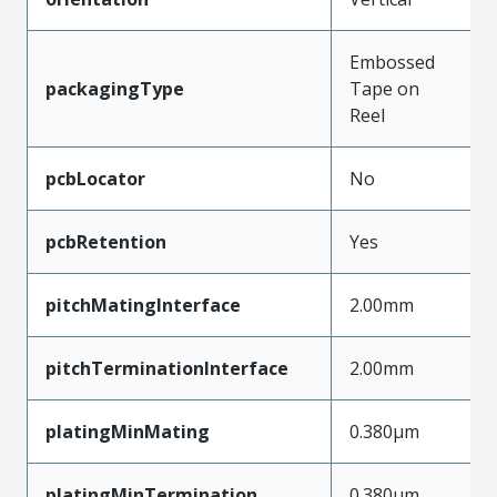
Embossed
packagingType
Tape on
Reel
pcbLocator
No
pcbRetention
Yes
pitchMatingInterface
2.00mm
pitchTerminationInterface
2.00mm
platingMinMating
0.380µm
platingMinTermination
0.380µm