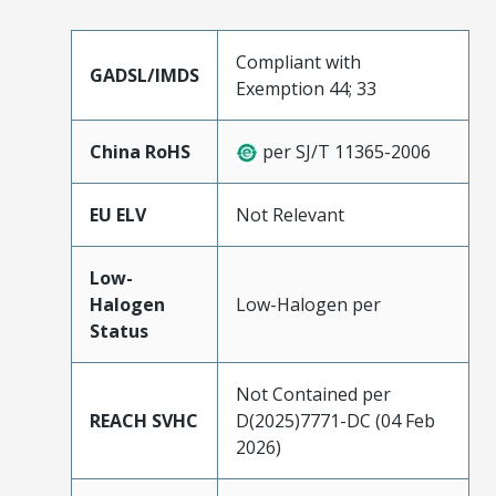
Compliant with
GADSL/IMDS
Exemption 44; 33
China RoHS
per SJ/T 11365-2006
EU ELV
Not Relevant
Low-
Halogen
Low-Halogen per
Status
Not Contained per
REACH SVHC
D(2025)7771-DC (04 Feb
2026)