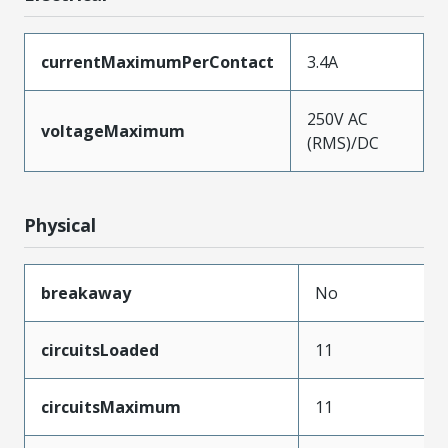
currentMaximumPerContact
3.4A
250V AC
voltageMaximum
(RMS)/DC
Physical
breakaway
No
circuitsLoaded
11
circuitsMaximum
11