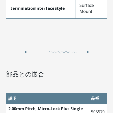
Surface
terminationInterfaceStyle
Mount
部品との嵌合
説明
品番
2.00mm Pitch, Micro-Lock Plus Single
505570