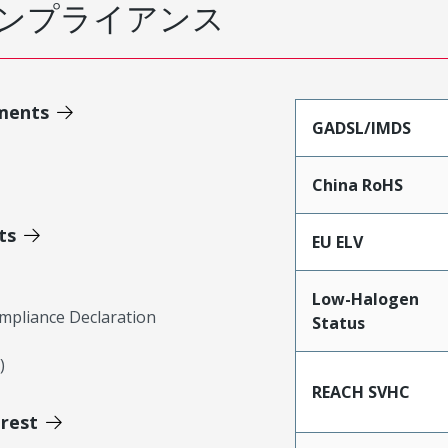
ンプライアンス
ments
GADSL/IMDS
China RoHS
ts
EU ELV
Low-Halogen
mpliance Declaration
Status
)
REACH SVHC
erest