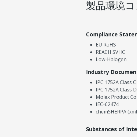
製品環境コ
Compliance State
EU RoHS
REACH SVHC
Low-Halogen
Industry Documen
IPC 1752A Class C
IPC 1752A Class D
Molex Product Co
IEC-62474
chemSHERPA (xml
Substances of Int