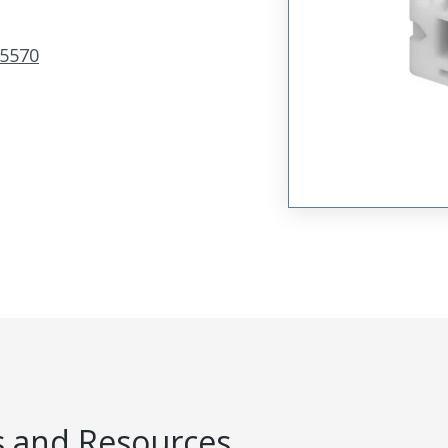
5570
 and Resources