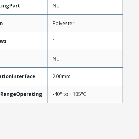
ingPart
No
n
Polyester
ws
1
No
tionInterface
2.00mm
eRangeOperating
-40° to +105°C