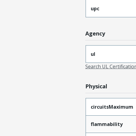
upc
Agency
ul
Search UL Certificati
Physical
circuitsMaximum
flammability