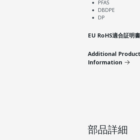
PFAS
DBDPE
DP
EU RoHS適合証
Additional Produc
Information
部品詳細