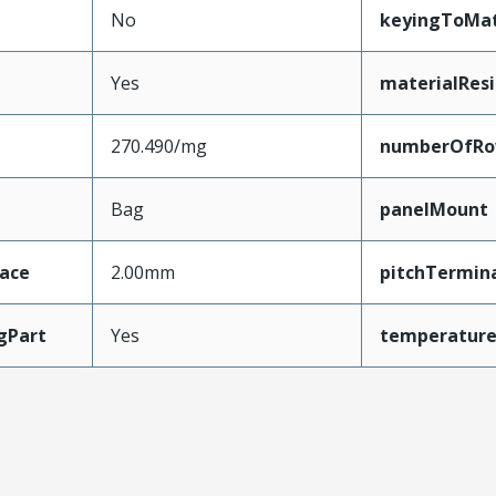
No
keyingToMat
Yes
materialResi
270.490/mg
numberOfRo
Bag
panelMount
face
2.00mm
pitchTermina
gPart
Yes
temperatur