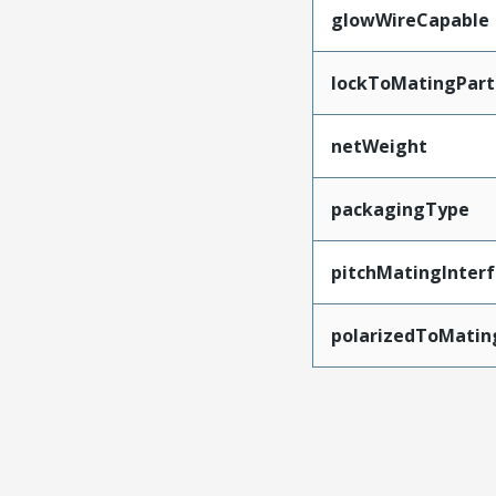
glowWireCapable
lockToMatingPart
netWeight
packagingType
pitchMatingInter
polarizedToMatin