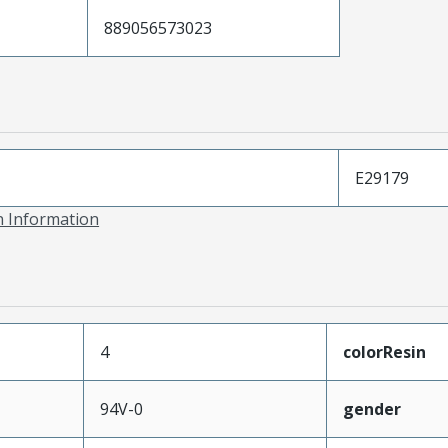
889056573023
E29179
on Information
4
colorResin
94V-0
gender