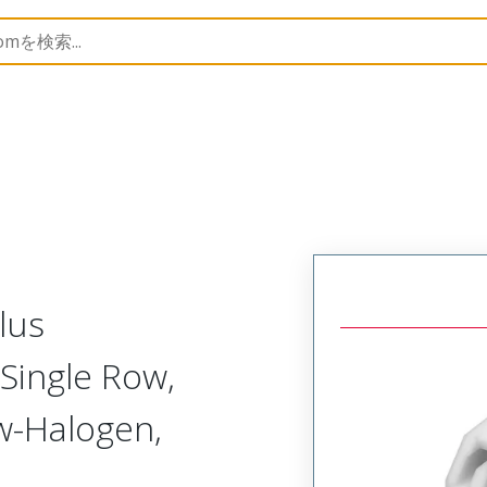
nnector Housings
505570
5055700400
lus
Single Row,
ow-Halogen,