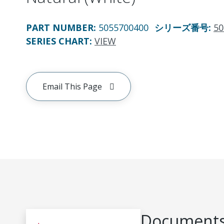
PART NUMBER
:
5055700400
シリーズ番号
:
50
SERIES CHART
:
VIEW
Email This Page
Documents