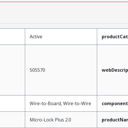
Active
productCa
505570
webDescrip
Wire-to-Board, Wire-to-Wire
component
Micro-Lock Plus 2.0
productNa