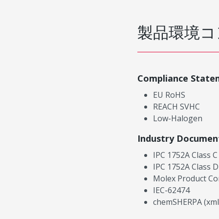
製品環境コ
Compliance State
EU RoHS
REACH SVHC
Low-Halogen
Industry Documen
IPC 1752A Class C
IPC 1752A Class D
Molex Product Co
IEC-62474
chemSHERPA (xml