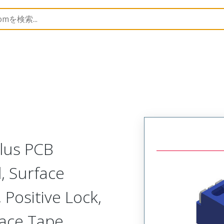
B Headers and Receptacles
505568
5055681674
Plus PCB
l, Surface
 Positive Lock,
lace Tape,