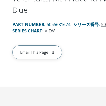
Blue
PART NUMBER
:
5055681674
シリーズ番号
:
50
SERIES CHART
:
VIEW
Email This Page