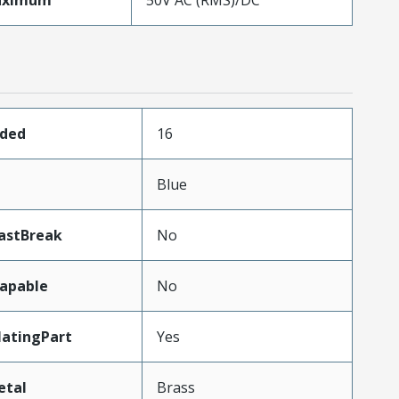
aximum
50V AC (RMS)/DC
aded
16
Blue
astBreak
No
apable
No
atingPart
Yes
etal
Brass