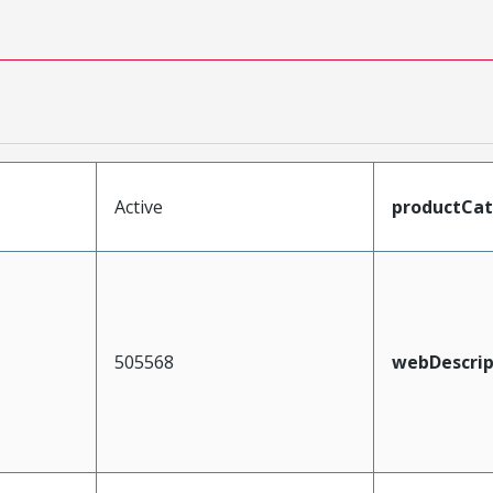
Active
productCa
505568
webDescrip