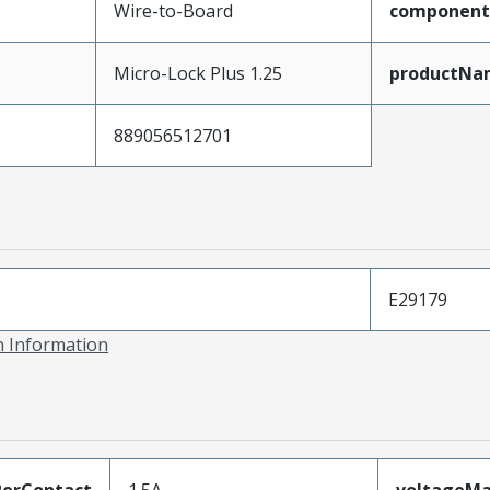
Wire-to-Board
component
Micro-Lock Plus 1.25
productNa
889056512701
E29179
on Information