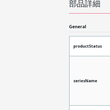
部品詳細
General
productStatus
seriesName