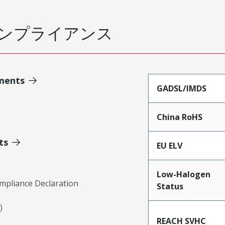
ンプライアンス
ments
GADSL/IMDS
China RoHS
ts
EU ELV
Low-Halogen
mpliance Declaration
Status
)
REACH SVHC