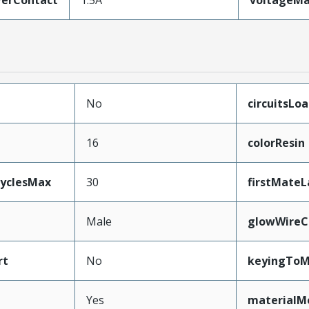
erContact
1.5A
voltageM
No
circuitsLo
16
colorResin
CyclesMax
30
firstMateL
Male
glowWireC
rt
No
keyingToM
Yes
materialM