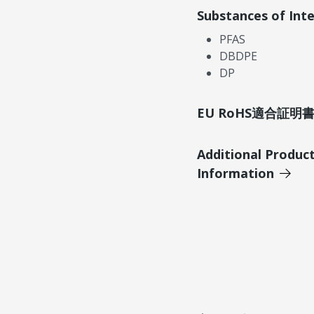
Substances of Int
PFAS
DBDPE
DP
EU RoHS適合証
Additional Produc
Information