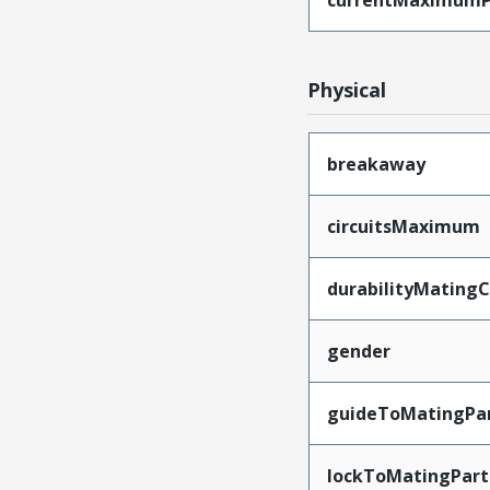
currentMaximumP
Physical
breakaway
circuitsMaximum
durabilityMating
gender
guideToMatingPa
lockToMatingPart