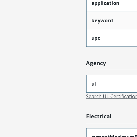
application
keyword
upc
Agency
ul
Search UL Certificati
Electrical