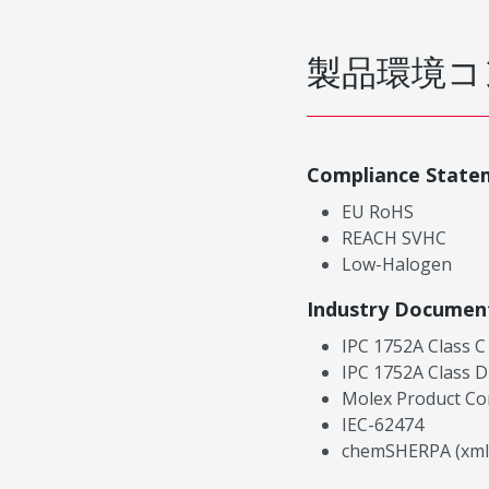
製品環境コ
Compliance State
EU RoHS
REACH SVHC
Low-Halogen
Industry Documen
IPC 1752A Class C
IPC 1752A Class D
Molex Product Co
IEC-62474
chemSHERPA (xml