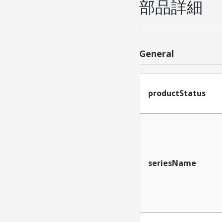
部品詳細
General
productStatus
seriesName