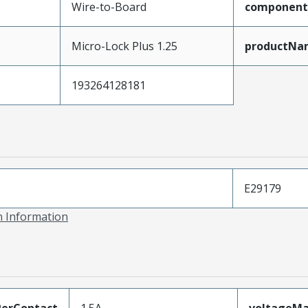
Wire-to-Board
component
Micro-Lock Plus 1.25
productNa
193264128181
E29179
on Information