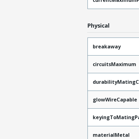
currentMaximumP
Physical
breakaway
circuitsMaximum
durabilityMating
glowWireCapable
keyingToMatingP
materialMetal