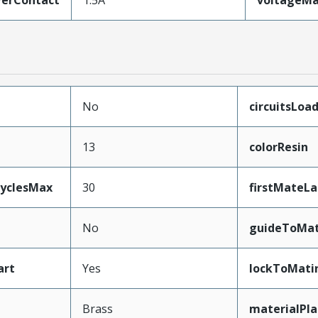
erContact
1.5A
voltageM
No
circuitsLoa
13
colorResin
CyclesMax
30
firstMateLa
No
guideToMat
art
Yes
lockToMati
Brass
materialPl