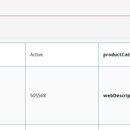
Active
productCa
505568
webDescrip