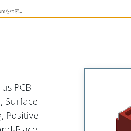
B Headers and Receptacles
505568
5055681352
Plus PCB
l, Surface
 Positive
-and-Place