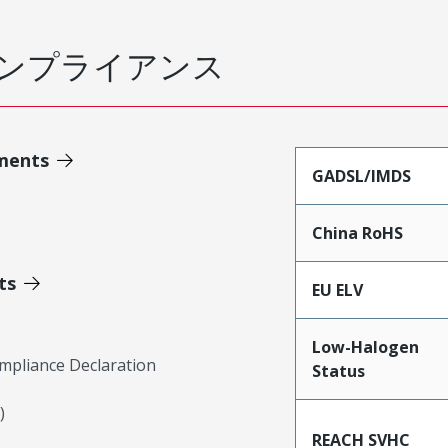
ンプライアンス
ments
GADSL/IMDS
China RoHS
ts
EU ELV
Low-Halogen
mpliance Declaration
Status
)
REACH SVHC