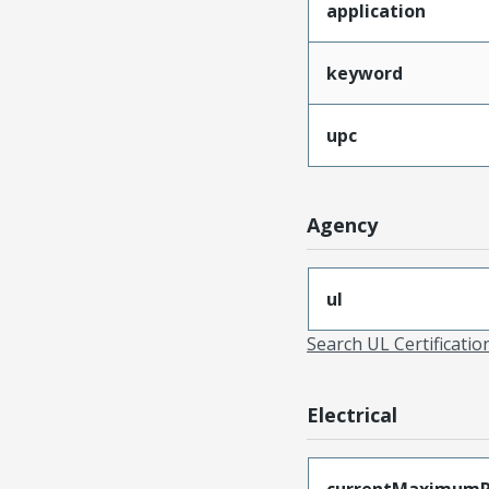
application
keyword
upc
Agency
ul
Search UL Certificati
Electrical