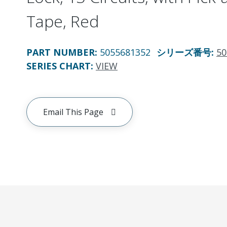
Tape, Red
PART NUMBER
:
5055681352
シリーズ番号
:
50
SERIES CHART
:
VIEW
Email This Page