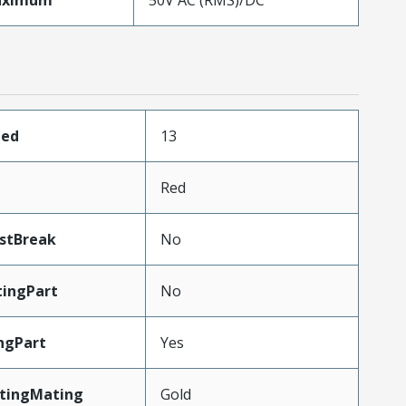
aximum
50V AC (RMS)/DC
ded
13
Red
stBreak
No
ingPart
No
ngPart
Yes
atingMating
Gold