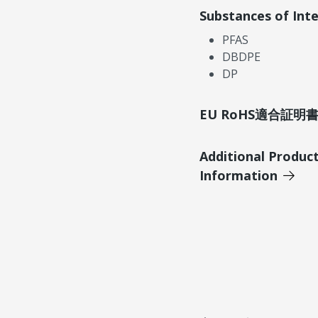
Substances of Int
PFAS
DBDPE
DP
EU RoHS適合証
Additional Produc
Information