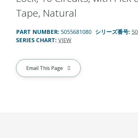
Tape, Natural
PART NUMBER
:
5055681080
シリーズ番号
:
50
SERIES CHART
:
VIEW
Email This Page