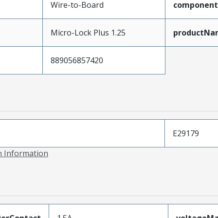
Wire-to-Board
component
Micro-Lock Plus 1.25
productNa
889056857420
E29179
on Information