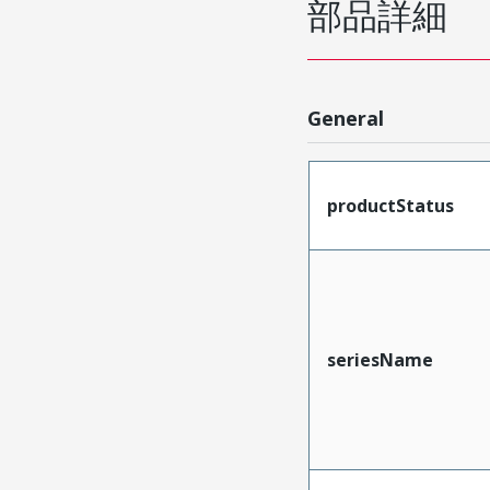
部品詳細
General
productStatus
seriesName