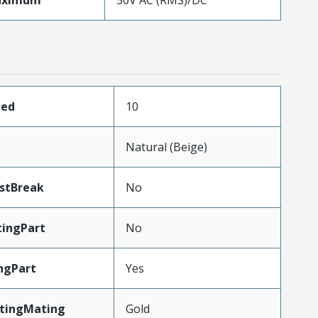
aximum
50V AC (RMS)/DC
ded
10
Natural (Beige)
stBreak
No
ingPart
No
ngPart
Yes
atingMating
Gold