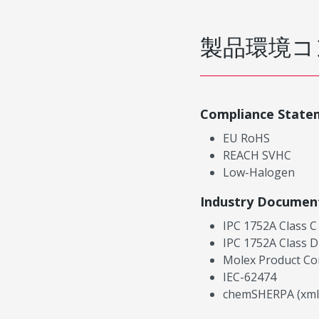
製品環境コ
Compliance State
EU RoHS
REACH SVHC
Low-Halogen
Industry Documen
IPC 1752A Class C
IPC 1752A Class D
Molex Product Co
IEC-62474
chemSHERPA (xml