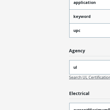
application
keyword
upc
Agency
ul
Search UL Certificati
Electrical