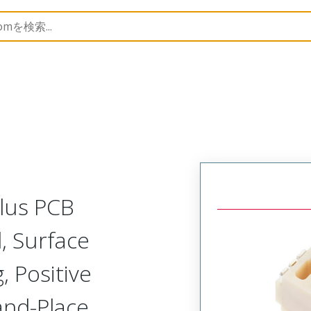
B Headers and Receptacles
505568
5055681080
Plus PCB
l, Surface
 Positive
-and-Place