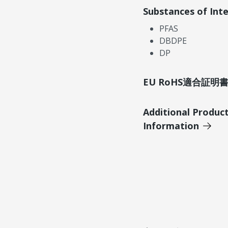
Substances of Int
PFAS
DBDPE
DP
EU RoHS適合証
Additional Produc
Information