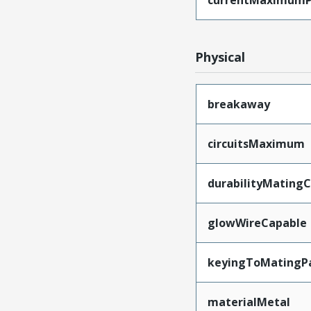
currentMaximumP
Physical
breakaway
circuitsMaximum
durabilityMating
glowWireCapable
keyingToMatingP
materialMetal