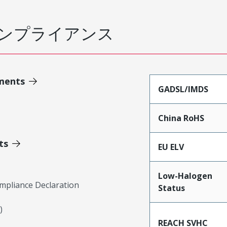
ンプライアンス
ments
GADSL/IMDS
China RoHS
ts
EU ELV
Low-Halogen
mpliance Declaration
Status
)
REACH SVHC