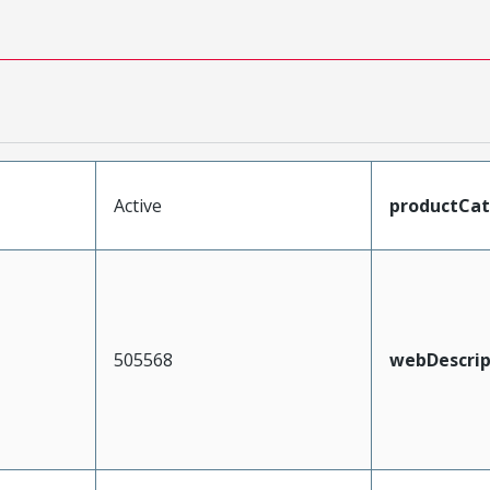
Active
productCa
505568
webDescrip