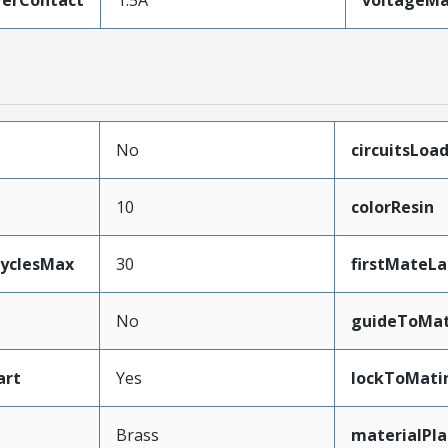
erContact
1.5A
voltageM
No
circuitsLoa
10
colorResin
CyclesMax
30
firstMateLa
No
guideToMat
art
Yes
lockToMati
Brass
materialPl