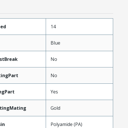
ded
14
Blue
stBreak
No
ingPart
No
ngPart
Yes
atingMating
Gold
in
Polyamide (PA)