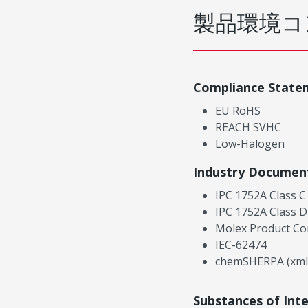
製品環境コ
Compliance State
EU RoHS
REACH SVHC
Low-Halogen
Industry Documen
IPC 1752A Class C
IPC 1752A Class D
Molex Product Co
IEC-62474
chemSHERPA (xml
Substances of Int