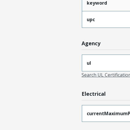
keyword
upc
Agency
ul
Search UL Certificati
Electrical
currentMaximumP