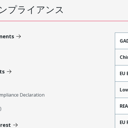
ンプライアンス
ments
GA
Chi
ts
EU 
Low
mpliance Declaration
RE
)
EU 
erest