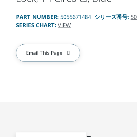
PART NUMBER
:
5055671484
シリーズ番号
:
50
SERIES CHART
:
VIEW
Email This Page