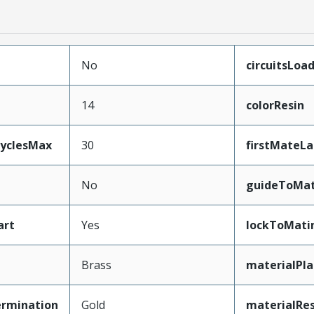
No
circuitsLoa
14
colorResin
CyclesMax
30
firstMateLa
No
guideToMat
art
Yes
lockToMati
Brass
materialPl
ermination
Gold
materialRes