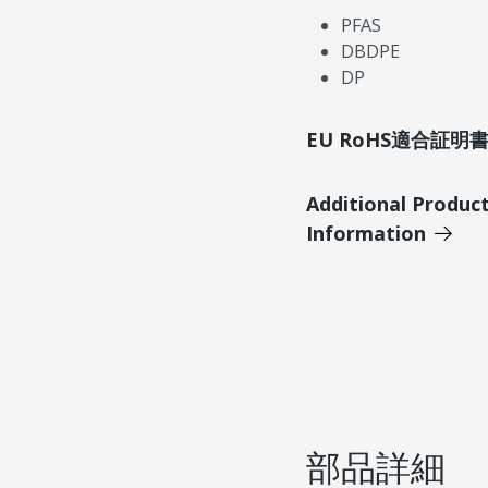
PFAS
DBDPE
DP
EU RoHS適合証
Additional Produc
Information
部品詳細