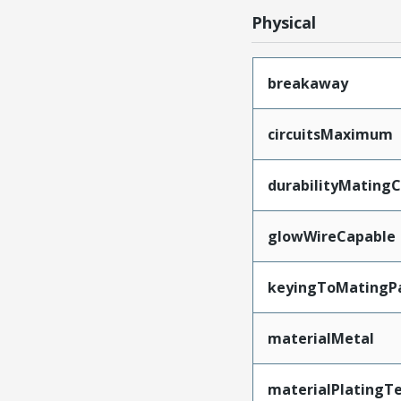
Physical
breakaway
circuitsMaximum
durabilityMating
glowWireCapable
keyingToMatingP
materialMetal
materialPlatingT