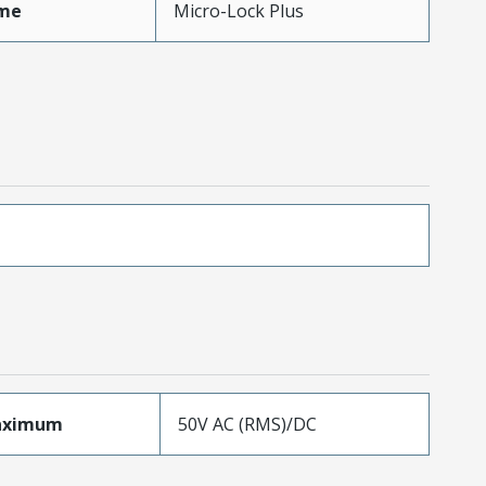
me
Micro-Lock Plus
aximum
50V AC (RMS)/DC