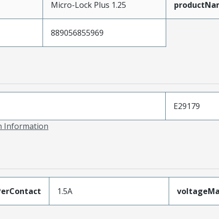
Micro-Lock Plus 1.25
productNa
889056855969
E29179
on Information
erContact
1.5A
voltageM