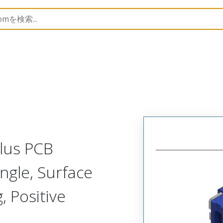
B Headers and Receptacles
505567
5055671484
Plus PCB
ngle, Surface
 Positive