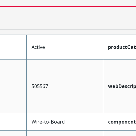
Active
productCa
505567
webDescrip
Wire-to-Board
component