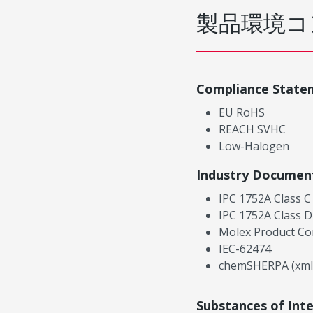
製品環境コ
Compliance State
EU RoHS
REACH SVHC
Low-Halogen
Industry Documen
IPC 1752A Class C
IPC 1752A Class D
Molex Product Co
IEC-62474
chemSHERPA (xml
Substances of Int