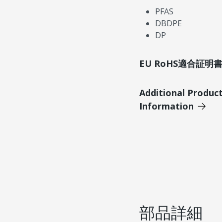
PFAS
DBDPE
DP
EU RoHS適合証
Additional Produc
Information
部品詳細