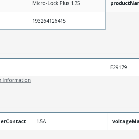
Micro-Lock Plus 1.25
productNa
193264126415
E29179
on Information
erContact
1.5A
voltageM