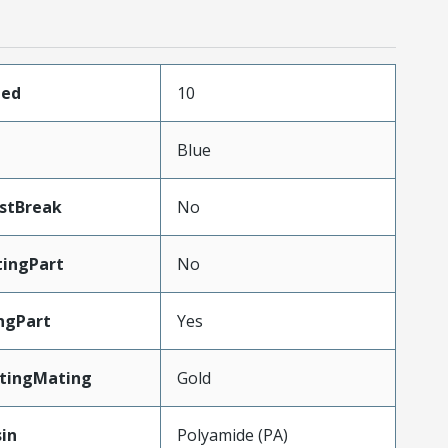
ded
10
Blue
stBreak
No
ingPart
No
ngPart
Yes
atingMating
Gold
in
Polyamide (PA)