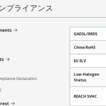
ンプライアンス
ments
GADSL/IMDS
China RoHS
ts
EU ELV
Low-Halogen
mpliance Declaration
Status
)
REACH SVHC
erest