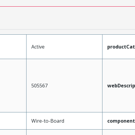
Active
productCa
505567
webDescrip
Wire-to-Board
component