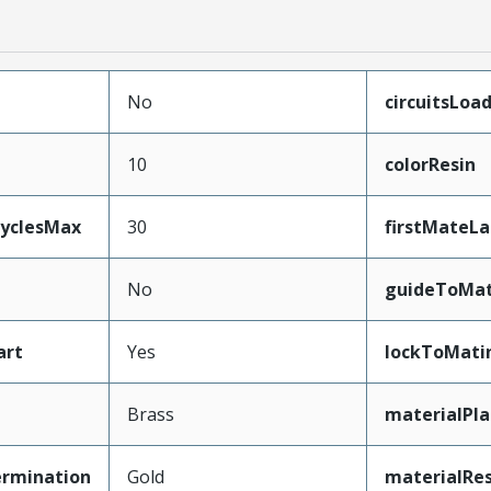
No
circuitsLoa
10
colorResin
CyclesMax
30
firstMateLa
No
guideToMat
art
Yes
lockToMati
Brass
materialPl
ermination
Gold
materialRes