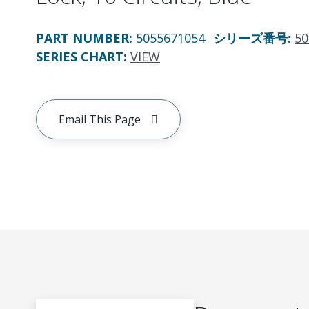
PART NUMBER
:
5055671054
シリーズ番号
:
50
SERIES CHART
:
VIEW
Email This Page