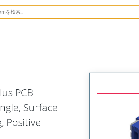
B Headers and Receptacles
505567
5055671054
Plus PCB
ngle, Surface
 Positive