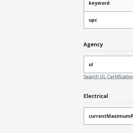
keyword
upc
Agency
ul
Search UL Certificati
Electrical
currentMaximumP