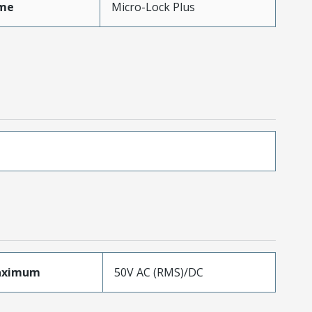
me
Micro-Lock Plus
aximum
50V AC (RMS)/DC