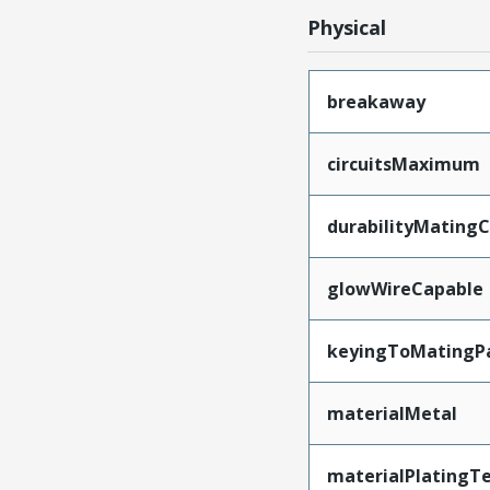
Physical
breakaway
circuitsMaximum
durabilityMating
glowWireCapable
keyingToMatingP
materialMetal
materialPlatingT